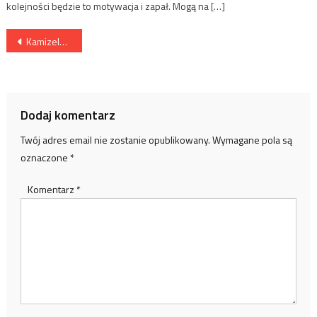
kolejności będzie to motywacja i zapał. Mogą na […]
Nawigacja
Kamizelki obciążeniowe na spacerze – trening przyszłości w codziennym życiu
wpisu
Dodaj komentarz
Twój adres email nie zostanie opublikowany.
Wymagane pola są
oznaczone
*
Komentarz
*