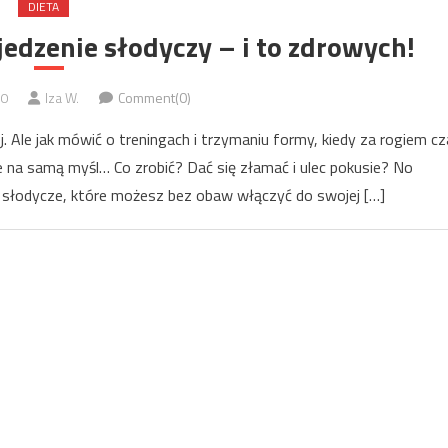
DIETA
jedzenie słodyczy – i to zdrowych!
20
Iza W.
Comment(0)
j. Ale jak mówić o treningach i trzymaniu formy, kiedy za rogiem cz
nie na samą myśl… Co zrobić? Dać się złamać i ulec pokusie? No
e słodycze, które możesz bez obaw włączyć do swojej […]