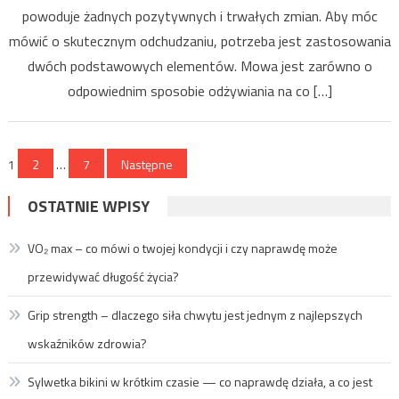
powoduje żadnych pozytywnych i trwałych zmian. Aby móc
mówić o skutecznym odchudzaniu, potrzeba jest zastosowania
dwóch podstawowych elementów. Mowa jest zarówno o
odpowiednim sposobie odżywiania na co […]
Stronicowanie
1
2
…
7
Następne
wpisów
OSTATNIE WPISY
VO₂ max – co mówi o twojej kondycji i czy naprawdę może
przewidywać długość życia?
Grip strength – dlaczego siła chwytu jest jednym z najlepszych
wskaźników zdrowia?
Sylwetka bikini w krótkim czasie — co naprawdę działa, a co jest