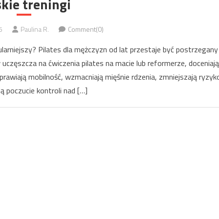
kie treningi
5
Paulina R.
Comment(0)
larniejszy? Pilates dla mężczyzn od lat przestaje być postrzegany
w uczęszcza na ćwiczenia pilates na macie lub reformerze, doceniają
poprawiają mobilność, wzmacniają mięśnie rdzenia, zmniejszają ryzyk
ają poczucie kontroli nad […]