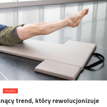
PILATES
snący trend, który rewolucjonizuje