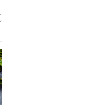
w
e
.