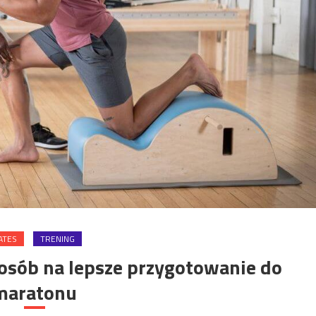
ATES
TRENING
posób na lepsze przygotowanie do
maratonu