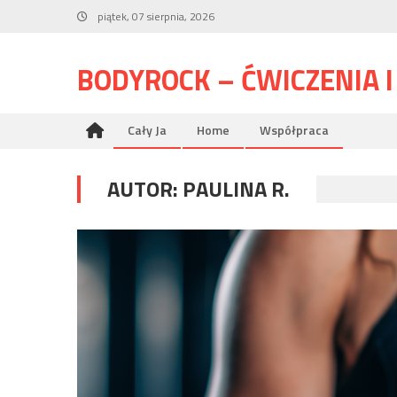
Skip
piątek, 07 sierpnia, 2026
to
content
BODYROCK – ĆWICZENIA 
Cały Ja
Home
Współpraca
AUTOR:
PAULINA R.