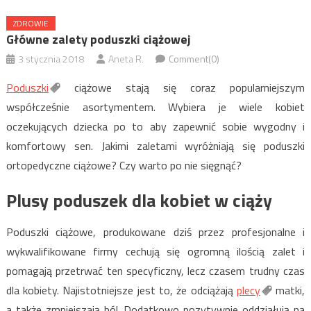
ZDROWIE
Główne zalety poduszki ciążowej
3 stycznia 2018
Aneta R.
Comment(0)
Poduszki
ciążowe stają się coraz popularniejszym
współcześnie asortymentem. Wybiera je wiele kobiet
oczekujących dziecka po to aby zapewnić sobie wygodny i
komfortowy sen. Jakimi zaletami wyróżniają się poduszki
ortopedyczne ciążowe? Czy warto po nie sięgnąć?
Plusy poduszek dla kobiet w ciąży
Poduszki ciążowe, produkowane dziś przez profesjonalne i
wykwalifikowane firmy cechują się ogromną ilością zalet i
pomagają przetrwać ten specyficzny, lecz czasem trudny czas
dla kobiety. Najistotniejsze jest to, że odciążają
plecy
matki,
a także zmniejszają ból. Dodatkowo pozytywnie oddziałują na