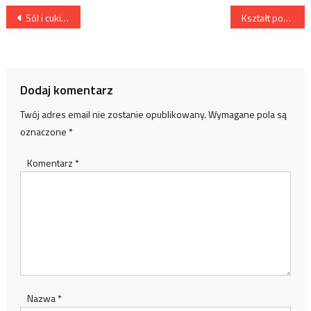
Nawigacja
Sól i cukier a odchudzanie – białą śmiercią?
Kształt poduszek dla ciężarnych
wpisu
Dodaj komentarz
Twój adres email nie zostanie opublikowany.
Wymagane pola są
oznaczone
*
Komentarz
*
Nazwa
*