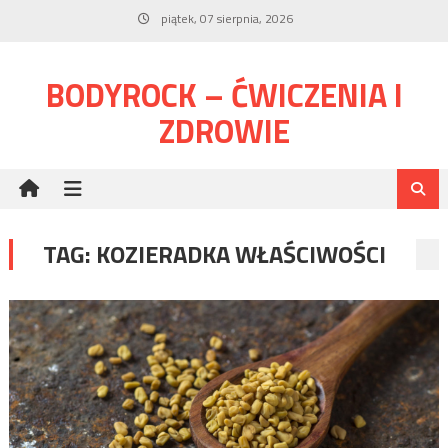
Skip
piątek, 07 sierpnia, 2026
to
content
BODYROCK – ĆWICZENIA I
ZDROWIE
TAG:
KOZIERADKA WŁAŚCIWOŚCI