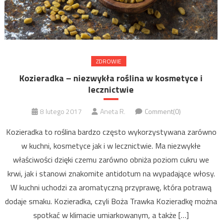
ZDROWIE
Kozieradka – niezwykła roślina w kosmetyce i
lecznictwie
8 lutego 2017
Aneta R.
Comment(0)
Kozieradka to roślina bardzo często wykorzystywana zarówno
w kuchni, kosmetyce jak i w lecznictwie. Ma niezwykłe
właściwości dzięki czemu zarówno obniża poziom cukru we
krwi, jak i stanowi znakomite antidotum na wypadające włosy.
W kuchni uchodzi za aromatyczną przyprawę, która potrawą
dodaje smaku. Kozieradka, czyli Boża Trawka Kozieradkę można
spotkać w klimacie umiarkowanym, a także […]