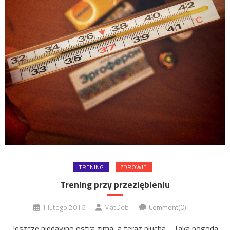
TRENING
ZDROWIE
Trening przy przeziębieniu
1 lutego 2016
MatDob
Comment(0)
Jeszcze niedawno ostra zima, a teraz plucha… Taka pogoda