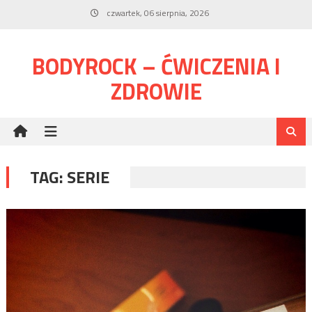
Skip
czwartek, 06 sierpnia, 2026
to
content
BODYROCK – ĆWICZENIA I
ZDROWIE
TAG:
SERIE