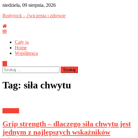
Skip
niedziela, 09 sierpnia, 2026
to
Bodyrock – ćwiczenia i zdrowie
content
Cały ja
Home
Współpraca
Szukaj:
Tag:
siła chwytu
Zdrowie
Grip strength – dlaczego siła chwytu jest
jednym z najlepszych wskaźników