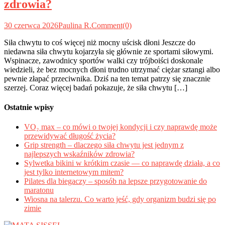
zdrowia?
30 czerwca 2026
Paulina R.
Comment(0)
Siła chwytu to coś więcej niż mocny uścisk dłoni Jeszcze do
niedawna siła chwytu kojarzyła się głównie ze sportami siłowymi.
Wspinacze, zawodnicy sportów walki czy trójboiści doskonale
wiedzieli, że bez mocnych dłoni trudno utrzymać ciężar sztangi albo
pewnie złapać przeciwnika. Dziś na ten temat patrzy się znacznie
szerzej. Coraz więcej badań pokazuje, że siła chwytu […]
Ostatnie wpisy
VO₂ max – co mówi o twojej kondycji i czy naprawdę może
przewidywać długość życia?
Grip strength – dlaczego siła chwytu jest jednym z
najlepszych wskaźników zdrowia?
Sylwetka bikini w krótkim czasie — co naprawdę działa, a co
jest tylko internetowym mitem?
Pilates dla biegaczy – sposób na lepsze przygotowanie do
maratonu
Wiosna na talerzu. Co warto jeść, gdy organizm budzi się po
zimie