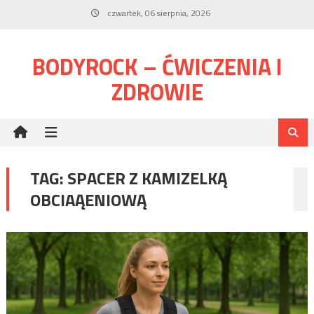
Skip
czwartek, 06 sierpnia, 2026
to
content
BODYROCK – ĆWICZENIA I
ZDROWIE
TAG:
SPACER Z KAMIZELKĄ
OBCIAĄENIOWĄ