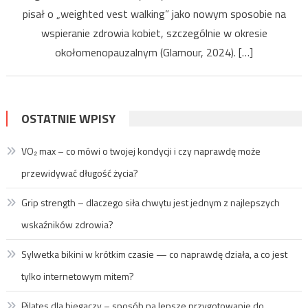
pisał o „weighted vest walking” jako nowym sposobie na
wspieranie zdrowia kobiet, szczególnie w okresie
okołomenopauzalnym (Glamour, 2024). […]
OSTATNIE WPISY
VO₂ max – co mówi o twojej kondycji i czy naprawdę może
przewidywać długość życia?
Grip strength – dlaczego siła chwytu jest jednym z najlepszych
wskaźników zdrowia?
Sylwetka bikini w krótkim czasie — co naprawdę działa, a co jest
tylko internetowym mitem?
Pilates dla biegaczy – sposób na lepsze przygotowanie do