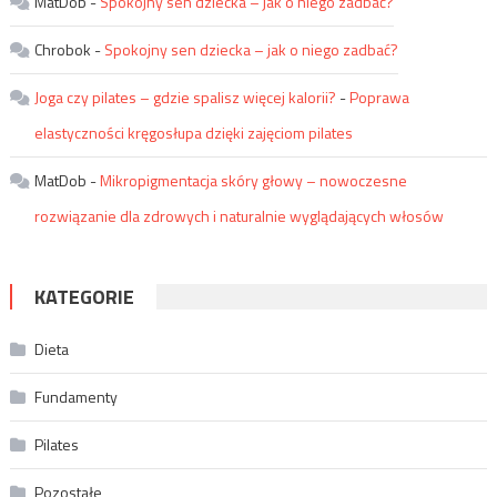
MatDob
-
Spokojny sen dziecka – jak o niego zadbać?
Chrobok
-
Spokojny sen dziecka – jak o niego zadbać?
Joga czy pilates – gdzie spalisz więcej kalorii?
-
Poprawa
elastyczności kręgosłupa dzięki zajęciom pilates
MatDob
-
Mikropigmentacja skóry głowy – nowoczesne
rozwiązanie dla zdrowych i naturalnie wyglądających włosów
KATEGORIE
Dieta
Fundamenty
Pilates
Pozostałe