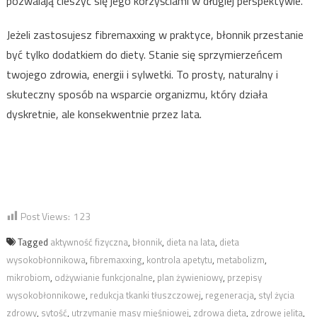
pozwalają cieszyć się jego korzyściami w długiej perspektywie.
Jeżeli zastosujesz fibremaxxing w praktyce, błonnik przestanie
być tylko dodatkiem do diety. Stanie się sprzymierzeńcem
twojego zdrowia, energii i sylwetki. To prosty, naturalny i
skuteczny sposób na wsparcie organizmu, który działa
dyskretnie, ale konsekwentnie przez lata.
Post Views:
123
Tagged
aktywność fizyczna
,
błonnik
,
dieta na lata
,
dieta
wysokobłonnikowa
,
fibremaxxing
,
kontrola apetytu
,
metabolizm
,
mikrobiom
,
odżywianie funkcjonalne
,
plan żywieniowy
,
przepisy
wysokobłonnikowe
,
redukcja tkanki tłuszczowej
,
regeneracja
,
styl życia
zdrowy
,
sytość
,
utrzymanie masy mięśniowej
,
zdrowa dieta
,
zdrowe jelita
,