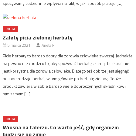
spożywamy codziennie wpływa na fakt, w jaki sposób pracuje […]
DIETA
Zalety picia zielonej herbaty
5 marca 2021
Aneta R.
Picie herbaty to bardzo dobry dla zdrowia człowieka zwyczaj. Jednakże
na pewno nie chodzi o to, aby spożywać herbatę czarną. Ta akurat nie
jest korzystna dla zdrowia człowieka. Dlatego też dobrze jest sięgnąć
po inne rodzaje herbat, w tym głównie po herbatę zieloną. Tenże
produkt zawiera w sobie bardzo wiele dobroczynnych składników i
tym samym […]
DIETA
Wiosna na talerzu. Co warto jeść, gdy organizm
budzi się po zimie