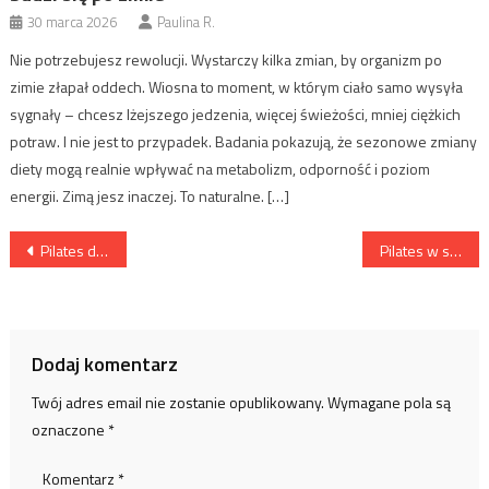
30 marca 2026
Paulina R.
Nie potrzebujesz rewolucji. Wystarczy kilka zmian, by organizm po
zimie złapał oddech. Wiosna to moment, w którym ciało samo wysyła
sygnały – chcesz lżejszego jedzenia, więcej świeżości, mniej ciężkich
potraw. I nie jest to przypadek. Badania pokazują, że sezonowe zmiany
diety mogą realnie wpływać na metabolizm, odporność i poziom
energii. Zimą jesz inaczej. To naturalne. […]
Nawigacja
Pilates dla mężczyzn – rosnący trend, który rewolucjonizuje męskie treningi
Pilates w sportach drużynowych – jaki ma wpływ na stabilność i koordynację?
wpisu
Dodaj komentarz
Twój adres email nie zostanie opublikowany.
Wymagane pola są
oznaczone
*
Komentarz
*