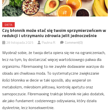
DIETA
Czy błonnik może stać się twoim sprzymierzeńcem w
redukcji i utrzymaniu zdrowia jelit jednocześnie
28 listopada 2025
Paulina R.
Comment(0)
Wyobraź sobie, że twoja dieta opiera się nie na ograniczeniach,
lecz na tym, by dostarczać więcej wartościowego paliwa dla
organizmu. Fibremaxxing to nie zwykłe dodawanie warzyw do
obiadu ani chwilowa moda. To systematyczne zwiększanie
ilości błonnika w diecie w taki sposób, aby wspierał on
metabolizm, mikrobiom jelitowy, kontrolę apetytu oraz
samopoczucie. Fibremaxxing traktuje błonnik nie jako dodatek,
ale jako fundament codziennego odżywiania, który działa
dyskretnie, lecz konsekwentnie.