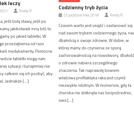
lek leczy
Codzienny tryb życia
 2021
Aneta R.
23 października 2018
Aneta R.
a, jeśli bolą stawy, jeśli po
Czasem warto jest usiąść i zastanowić się
amy jakikolwiek inny ból, to
nad swoim trybem codziennego życia, na
gamy po jakieś tabletki. W
dbałością o swoje zdrowie. W dobie, w
ego przeziębienia od razu
której mamy do czynienia ze sporą
akieś medykamenty. Pomocne
zachorowalnością na nowotwory, dbałoś
ywiście tabletki mogą nam
o zdrowie nabiera szczególnego
ej sytuacji i bynajmniej nie
znaczenia. Tak naprawdę bowiem
by całkiem się ich pozbyć, aby
właściwa profilaktyka raka jest czymś
ać. Jednakże […]
niezwykle istotnym. W momencie, gdy ta
choroba nie dotknęła nas bezpośrednio,
owa […]