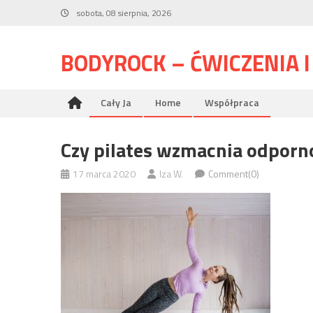
Skip
sobota, 08 sierpnia, 2026
to
content
BODYROCK – ĆWICZENIA 
Cały Ja
Home
Współpraca
Czy pilates wzmacnia odporn
17 marca 2020
Iza W.
Comment(0)