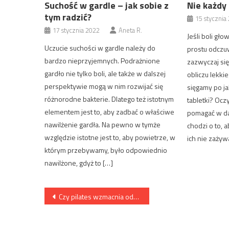
Suchość w gardle – jak sobie z
Nie każdy 
tym radzić?
15 stycznia
17 stycznia 2022
Aneta R.
Jeśli boli głow
Uczucie suchości w gardle należy do
prostu odczuw
bardzo nieprzyjemnych. Podrażnione
zazwyczaj się
gardło nie tylko boli, ale także w dalszej
obliczu lekki
perspektywie mogą w nim rozwijać się
sięgamy po j
różnorodne bakterie. Dlatego też istotnym
tabletki? Ocz
elementem jest to, aby zadbać o właściwe
pomagać w dan
nawilżenie gardła. Na pewno w tymże
chodzi o to, a
względzie istotne jest to, aby powietrze, w
ich nie zażyw
którym przebywamy, było odpowiednio
nawilżone, gdyż to […]
Nawigacja
Czy pilates wzmacnia odporność?
wpisu