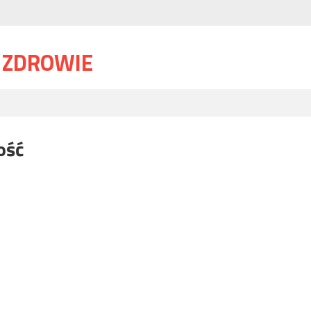
I ZDROWIE
ość