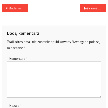
Nawigacja
Badania psychotechniczne
Jeśli zimą na narty to tylko w Alpy Szwajcarskie!
wpisu
Dodaj komentarz
Twój adres email nie zostanie opublikowany.
Wymagane pola są
oznaczone
*
Komentarz
*
Nazwa
*