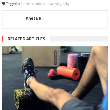
Tagged
próchnica zębów
,
zdrowe zęby
,
zeby
Aneta R.
RELATED ARTICLES