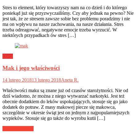
Stres to element, który towarzyszy nam na co dzień i do którego
poniekąd już się przyzwyczailiśmy. Czy aby jednak na pewno? Nie
jest tak, że ze stresem zawsze sobie bez problemu poradzimy i nie
ma on wpływu na nasze zachowania, na nasze działania. Stres
trzeba odreagować, negatywne emocje trzeba wyrzucić. W
niektórych przypadkach ów stres […]
Dieta
Mak i jego właściwości
14 lutego 2018
13 lutego 2018
Aneta R.
Właściwości maku są znane już od czasów starożytności. Nie od
dziś wiadomo, że można z niego wytwarzać narkotyki. Jest też
obecnie dodatkiem do leków uspokajających, stosuje się go jako
dodatek do potraw. Z masy makowej piecze się makowca,
szczególnie w okresie świąt jest on jednym z najpopularniejszych
wypieków. Stosuje się go także do wyrobu kutii […]
Nawigacja
Poranny trening
wpisu