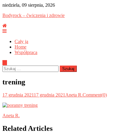
Skip
niedziela, 09 sierpnia, 2026
to
Bodyrock – ćwiczenia i zdrowie
content
Cały ja
Home
Współpraca
Szukaj:
trening
17 grudnia 2021
17 grudnia 2021
Aneta R.
Comment(0)
Aneta R.
Related Articles