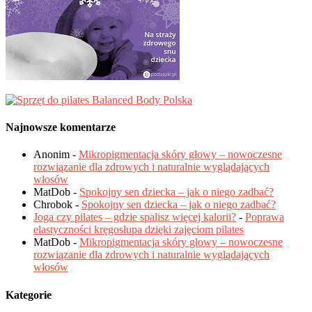
Najnowsze komentarze
Anonim
-
Mikropigmentacja skóry głowy – nowoczesne
rozwiązanie dla zdrowych i naturalnie wyglądających
włosów
MatDob
-
Spokojny sen dziecka – jak o niego zadbać?
Chrobok
-
Spokojny sen dziecka – jak o niego zadbać?
Joga czy pilates – gdzie spalisz więcej kalorii?
-
Poprawa
elastyczności kręgosłupa dzięki zajęciom pilates
MatDob
-
Mikropigmentacja skóry głowy – nowoczesne
rozwiązanie dla zdrowych i naturalnie wyglądających
włosów
Kategorie