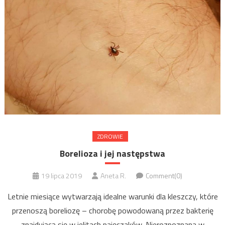
ZDROWIE
Borelioza i jej następstwa
19 lipca 2019
Aneta R.
Comment(0)
Letnie miesiące wytwarzają idealne warunki dla kleszczy, które
przenoszą boreliozę – chorobę powodowaną przez bakterię
znajdującą się w jelitach pajęczaków. Nierozpoznana w