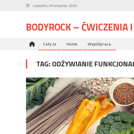
Skip
czwartek, 06 sierpnia, 2026
to
content
BODYROCK – ĆWICZENIA 
Cały Ja
Home
Współpraca
TAG:
ODŻYWIANIE FUNKCJONA