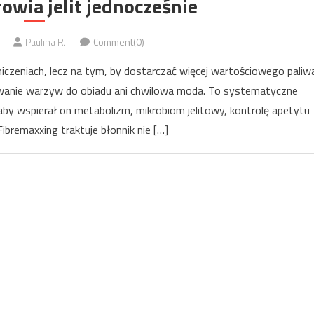
owia jelit jednocześnie
Paulina R.
Comment(0)
aniczeniach, lecz na tym, by dostarczać więcej wartościowego paliw
awanie warzyw do obiadu ani chwilowa moda. To systematyczne
, aby wspierał on metabolizm, mikrobiom jelitowy, kontrolę apetytu
ibremaxxing traktuje błonnik nie […]