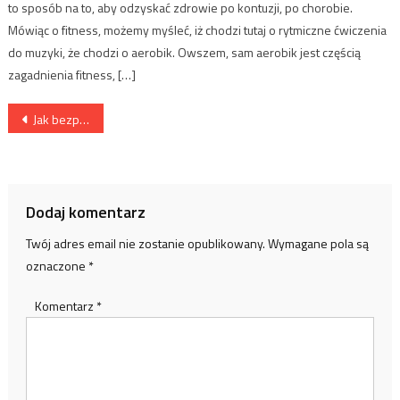
to sposób na to, aby odzyskać zdrowie po kontuzji, po chorobie.
Mówiąc o fitness, możemy myśleć, iż chodzi tutaj o rytmiczne ćwiczenia
do muzyki, że chodzi o aerobik. Owszem, sam aerobik jest częścią
zagadnienia fitness, […]
Nawigacja
Jak bezpiecznie zamontować liny TRX?
wpisu
Dodaj komentarz
Twój adres email nie zostanie opublikowany.
Wymagane pola są
oznaczone
*
Komentarz
*