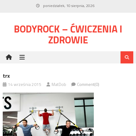
Skip
poniedziałek, 10 sierpnia, 2026
to
content
BODYROCK – ĆWICZENIA I
ZDROWIE
trx
14 września 2015
MatDob
Comment(0)