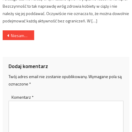
Bezczynność to tak naprawdę wróg zdrowia kobiety w ciąży i nie
należy się jej poddawać. Oczywiście nie oznacza to, że można dowolnie
podejmować każdą aktywność bez ograniczeń. W […]
Nawigacja
Niesamowite zastosowanie cytryny
wpisu
Dodaj komentarz
Twój adres email nie zostanie opublikowany.
Wymagane pola są
oznaczone
*
Komentarz
*