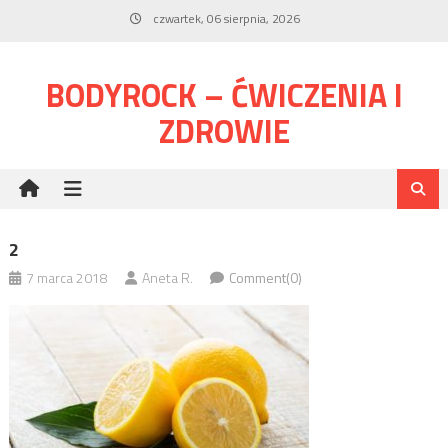
Skip
czwartek, 06 sierpnia, 2026
to
content
BODYROCK – ĆWICZENIA I
ZDROWIE
2
7 marca 2018
Aneta R.
Comment(0)