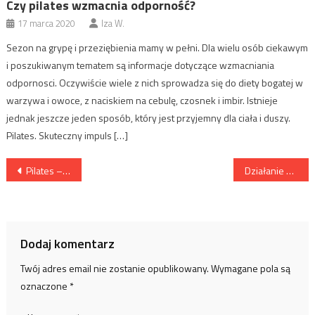
Czy pilates wzmacnia odporność?
17 marca 2020
Iza W.
Sezon na grypę i przeziębienia mamy w pełni. Dla wielu osób ciekawym
i poszukiwanym tematem są informacje dotyczące wzmacniania
odpornosci. Oczywiście wiele z nich sprowadza się do diety bogatej w
warzywa i owoce, z naciskiem na cebulę, czosnek i imbir. Istnieje
jednak jeszcze jeden sposób, który jest przyjemny dla ciała i duszy.
Pilates. Skuteczny impuls […]
Nawigacja
Pilates – dokładność ćwiczeń i efekty
Działanie poduszek medycznych
wpisu
Dodaj komentarz
Twój adres email nie zostanie opublikowany.
Wymagane pola są
oznaczone
*