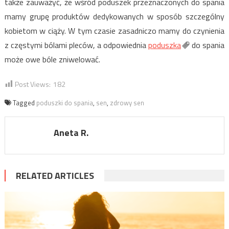
także zauważyć, że wśród poduszek przeznaczonych do spania
mamy grupę produktów dedykowanych w sposób szczególny
kobietom w ciąży. W tym czasie zasadniczo mamy do czynienia
z częstymi bólami pleców, a odpowiednia
poduszka
do spania
może owe bóle zniwelować.
Post Views:
182
Tagged
poduszki do spania
,
sen
,
zdrowy sen
Aneta R.
RELATED ARTICLES