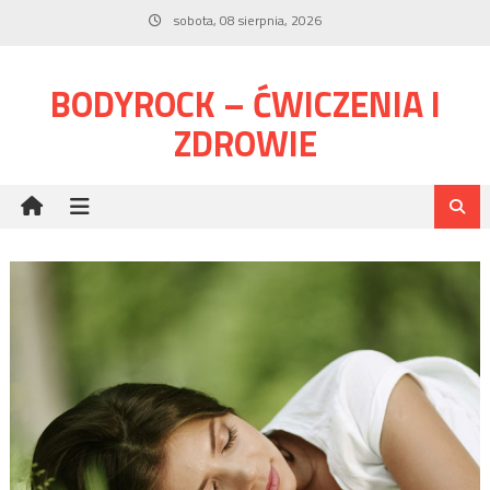
Skip
sobota, 08 sierpnia, 2026
to
content
BODYROCK – ĆWICZENIA I
ZDROWIE