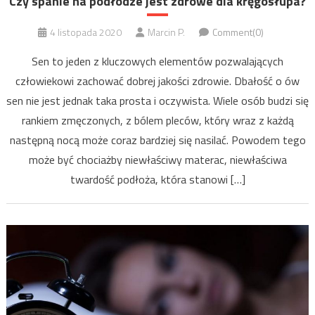
Czy spanie na podłodze jest zdrowe dla kręgosłupa?
4 listopada 2020
Marcin P.
Comment(0)
Sen to jeden z kluczowych elementów pozwalających
człowiekowi zachować dobrej jakości zdrowie. Dbałość o ów
sen nie jest jednak taka prosta i oczywista. Wiele osób budzi się
rankiem zmęczonych, z bólem pleców, który wraz z każdą
następną nocą może coraz bardziej się nasilać. Powodem tego
może być chociażby niewłaściwy materac, niewłaściwa
twardość podłoża, która stanowi […]