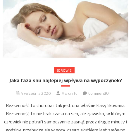
ZDROWIE
Jaka faza snu najlepiej wpływa na wypoczynek?
4 września 2020
Marcin P.
Comment(0)
Bezsenność to choroba i tak jest ona właśnie klasyfikowana.
Bezsenność to nie brak czasu na sen, ale zjawisko, w którym
człowiek nie potrafi samoczynnie zasnąć przez długie minuty i
godziny, przebudza się w nocy, czego skutkiem jest zarówno