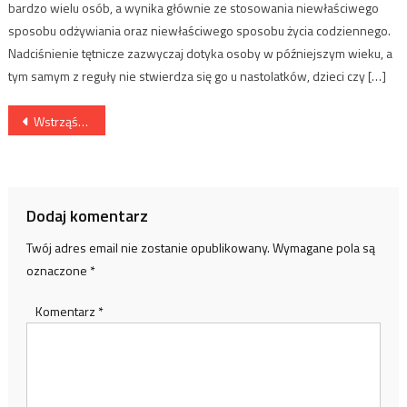
bardzo wielu osób, a wynika głównie ze stosowania niewłaściwego
sposobu odżywiania oraz niewłaściwego sposobu życia codziennego.
Nadciśnienie tętnicze zazwyczaj dotyka osoby w późniejszym wieku, a
tym samym z reguły nie stwierdza się go u nastolatków, dzieci czy […]
Nawigacja
Wstrząśnienie mózgu
wpisu
Dodaj komentarz
Twój adres email nie zostanie opublikowany.
Wymagane pola są
oznaczone
*
Komentarz
*