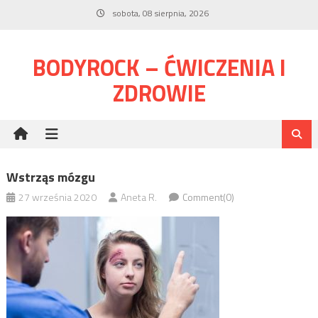
Skip
sobota, 08 sierpnia, 2026
to
content
BODYROCK – ĆWICZENIA I
ZDROWIE
Wstrząs mózgu
27 września 2020
Aneta R.
Comment(0)