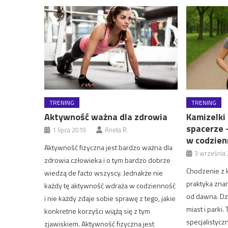
TRENING
TRENING
Aktywność ważna dla zdrowia
Kamizelki
spacerze 
1 lipca 2019
Aneta R.
w codzien
Aktywność fizyczna jest bardzo ważna dla
3 września
zdrowia człowieka i o tym bardzo dobrze
Chodzenie z 
wiedzą de facto wszyscy. Jednakże nie
praktyka zna
każdy tę aktywność wdraża w codzienność
od dawna. Dzi
i nie każdy zdaje sobie sprawę z tego, jakie
miast i parki.
konkretne korzyści wiążą się z tym
specjalistycz
zjawiskiem. Aktywność fizyczna jest