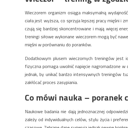
Wieczorem organizm osiąga maksymalną wydajność 
ciała jest wyższa, co sprzyja lepszej pracy mięśni i z
czują się bardziej skoncentrowane i mają więcej ener
treningi siłowe wykonane wieczorem mogą być nawet 
mięśni w porównaniu do poranków.
Dodatkowym plusem wieczornych treningów jest ic
fizyczna pomaga uwolnić napięcie nagromadzone w ci
jednak, by unikać bardzo intensywnych treningów t
zakłócać proces zasypiania.
Co mówi nauka – poranek c
Naukowe badania nie dają jednoznacznej odpowiedzi 
zależy od indywidualnych celów, stylu życia i prefere
czasowe. Zebrane dane sugerują jednak pewne konkr