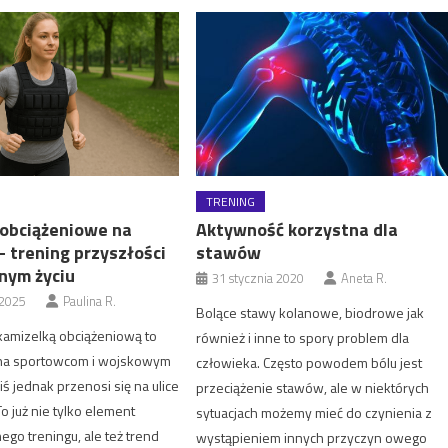
TRENING
 obciążeniowe na
Aktywność korzystna dla
– trening przyszłości
stawów
nym życiu
31 stycznia 2020
Aneta R.
 2025
Paulina R.
Bolące stawy kolanowe, biodrowe jak
kamizelką obciążeniową to
również i inne to spory problem dla
na sportowcom i wojskowym
człowieka. Często powodem bólu jest
ś jednak przenosi się na ulice
przeciążenie stawów, ale w niektórych
 To już nie tylko element
sytuacjach możemy mieć do czynienia z
nego treningu, ale też trend
wystąpieniem innych przyczyn owego