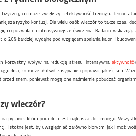
fizyczną, co może zwiększyć efektywność treningu. Temperatu
mniejsza ryzyko kontuzji. Dla wielu osób wieczór to także czas, kie
gii, co pozwala na intensywniejsze ćwiczenia. Badania wskazują, 
o 20% bardziej wydajne pod względem spalania kalorii i budowan
h korzystny wpływ na redukcję stresu. Intensywna
aktywność
ągu dnia, co może ułatwić zasypianie i poprawić jakość snu. Waż
uż przed snem, ponieważ mogą one nadmiernie pobudzać organizm
zy wieczór?
na pytanie, która pora dnia jest najlepsza do treningu. Wszyst
ncji. Istotne jest, by uwzględniać zarówno biorytm, jak i możliwoś
etne wskazówki: