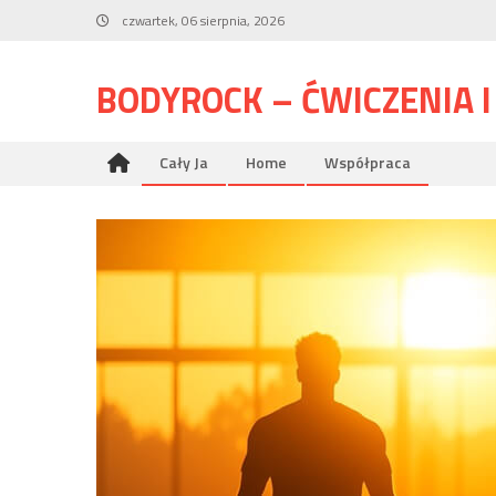
Skip
czwartek, 06 sierpnia, 2026
to
content
BODYROCK – ĆWICZENIA 
Cały Ja
Home
Współpraca