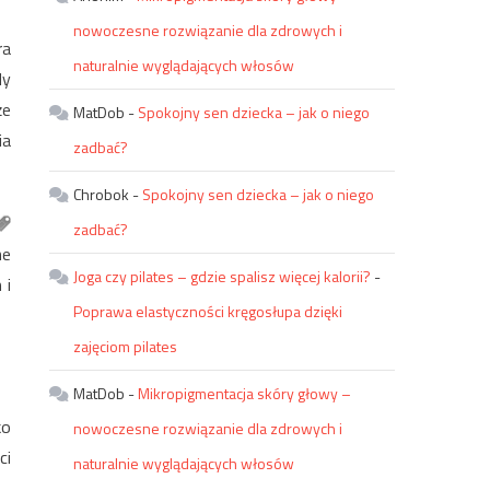
nowoczesne rozwiązanie dla zdrowych i
ra
naturalnie wyglądających włosów
dy
że
MatDob
-
Spokojny sen dziecka – jak o niego
ia
zadbać?
Chrobok
-
Spokojny sen dziecka – jak o niego
zadbać?
ne
Joga czy pilates – gdzie spalisz więcej kalorii?
-
 i
Poprawa elastyczności kręgosłupa dzięki
zajęciom pilates
MatDob
-
Mikropigmentacja skóry głowy –
ko
nowoczesne rozwiązanie dla zdrowych i
ci
naturalnie wyglądających włosów