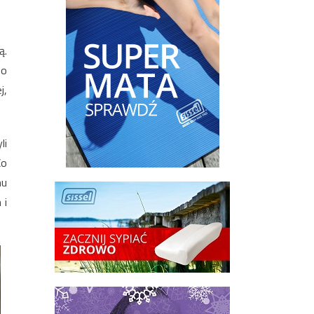
ą.
po
j,
li
Co
mu
 i