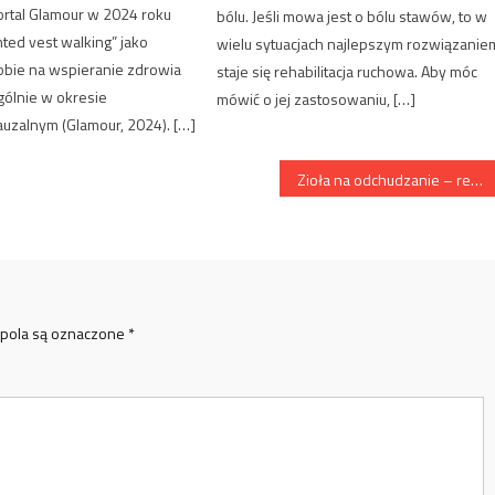
Portal Glamour w 2024 roku
bólu. Jeśli mowa jest o bólu stawów, to w
hted vest walking” jako
wielu sytuacjach najlepszym rozwiązanie
ie na wspieranie zdrowia
staje się rehabilitacja ruchowa. Aby móc
gólnie w okresie
mówić o jej zastosowaniu, […]
zalnym (Glamour, 2024). […]
Zioła na odchudzanie – realna pomoc czy chwyt marketingowy?
pola są oznaczone
*