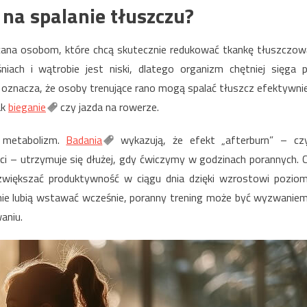
a spalanie tłuszczu?
cana osobom, które chcą skutecznie redukować tkankę tłuszczow
ch i wątrobie jest niski, dlatego organizm chętniej sięga 
 oznacza, że osoby trenujące rano mogą spalać tłuszcz efektywnie
ak
bieganie
czy jazda na rowerze.
 metabolizm.
Badania
wykazują, że efekt „afterburn” – czy
ci – utrzymuje się dłużej, gdy ćwiczymy w godzinach porannych. 
i zwiększać produktywność w ciągu dnia dzięki wzrostowi pozio
 nie lubią wstawać wcześnie, poranny trening może być wyzwaniem
aniu.