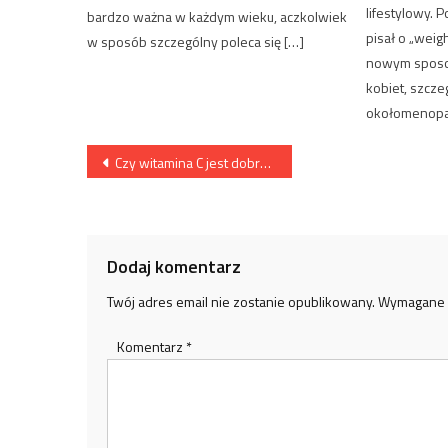
lifestylowy. 
bardzo ważna w każdym wieku, aczkolwiek
pisał o „weig
w sposób szczególny poleca się […]
nowym sposob
kobiet, szcze
okołomenopau
Nawigacja
Czy witamina C jest dobra na zapalenie pęcherza?
wpisu
Dodaj komentarz
Twój adres email nie zostanie opublikowany.
Wymagane 
Komentarz
*