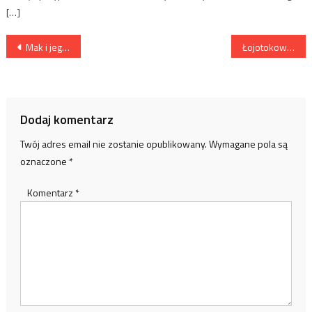
[…]
Nawigacja
Mak i jego właściwości
Łojotokowe zapalenie skóry
wpisu
Dodaj komentarz
Twój adres email nie zostanie opublikowany.
Wymagane pola są
oznaczone
*
Komentarz
*