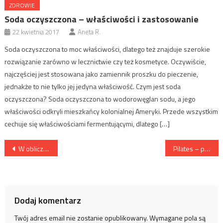
ZDROWIE
Soda oczyszczona – właściwości i zastosowanie
22 kwietnia 2017
Aneta R.
Soda oczyszczona to moc właściwości, dlatego też znajduje szerokie
rozwiązanie zarówno w lecznictwie czy też kosmetyce. Oczywiście,
najczęściej jest stosowana jako zamiennik proszku do pieczenie,
jednakże to nie tylko jej jedyna właściwość. Czym jest soda
oczyszczona? Soda oczyszczona to wodorowęglan sodu, a jego
właściwości odkryli mieszkańcy kolonialnej Ameryki. Przede wszystkim
cechuje się właściwościami fermentującymi, dlatego […]
Nawigacja
W obliczu nowotworów
Pilates – popularna forma treningu
wpisu
Dodaj komentarz
Twój adres email nie zostanie opublikowany.
Wymagane pola są