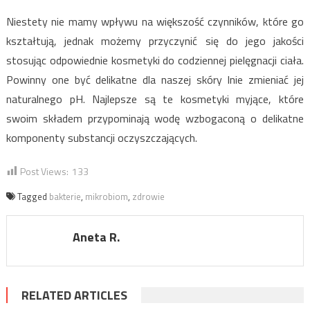
Niestety nie mamy wpływu na większość czynników, które go
kształtują, jednak możemy przyczynić się do jego jakości
stosując odpowiednie kosmetyki do codziennej pielęgnacji ciała.
Powinny one być delikatne dla naszej skóry Inie zmieniać jej
naturalnego pH. Najlepsze są te kosmetyki myjące, które
swoim składem przypominają wodę wzbogaconą o delikatne
komponenty substancji oczyszczających.
Post Views:
133
Tagged
bakterie
,
mikrobiom
,
zdrowie
Aneta R.
RELATED ARTICLES