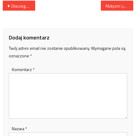
Nawigacja
Dlaczego warto dbać o mikrobom?
Mutyzm i jego objawy
wpisu
Dodaj komentarz
Twój adres email nie zostanie opublikowany.
Wymagane pola są
oznaczone
*
Komentarz
*
Nazwa
*