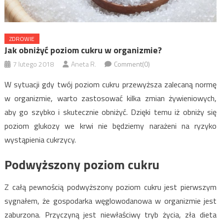
ZDROWIE
Jak obniżyć poziom cukru w organizmie?
7 lutego 2018
Aneta R.
Comment(0)
W sytuacji gdy twój poziom cukru przewyższa zalecaną normę
w organizmie, warto zastosować kilka zmian żywieniowych,
aby go szybko i skutecznie obniżyć. Dzięki temu iż obniży się
poziom glukozy we krwi nie będziemy narażeni na ryzyko
wystąpienia cukrzycy.
Podwyższony poziom cukru
Z całą pewnością podwyższony poziom cukru jest pierwszym
sygnałem, że gospodarka węglowodanowa w organizmie jest
zaburzona. Przyczyną jest niewłaściwy tryb życia, zła dieta