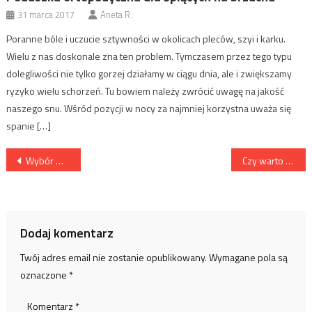
31 marca 2017
Aneta R.
Poranne bóle i uczucie sztywności w okolicach pleców, szyi i karku.
Wielu z nas doskonale zna ten problem. Tymczasem przez tego typu
dolegliwości nie tylko gorzej działamy w ciągu dnia, ale i zwiększamy
ryzyko wielu schorzeń. Tu bowiem należy zwrócić uwagę na jakość
naszego snu. Wśród pozycji w nocy za najmniej korzystna uważa się
spanie […]
Nawigacja
Wybór medycznej poduszki
Czy warto korzystać z poduszek do siedzenia?
wpisu
Dodaj komentarz
Twój adres email nie zostanie opublikowany.
Wymagane pola są
oznaczone
*
Komentarz
*