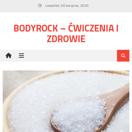
Skip
czwartek, 06 sierpnia, 2026
to
content
BODYROCK – ĆWICZENIA I
ZDROWIE