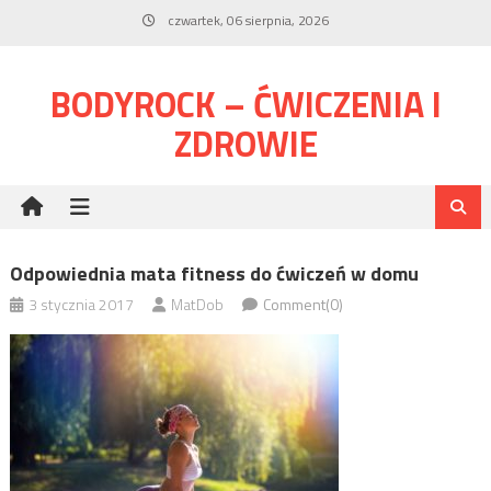
Skip
czwartek, 06 sierpnia, 2026
to
content
BODYROCK – ĆWICZENIA I
ZDROWIE
Odpowiednia mata fitness do ćwiczeń w domu
3 stycznia 2017
MatDob
Comment(0)