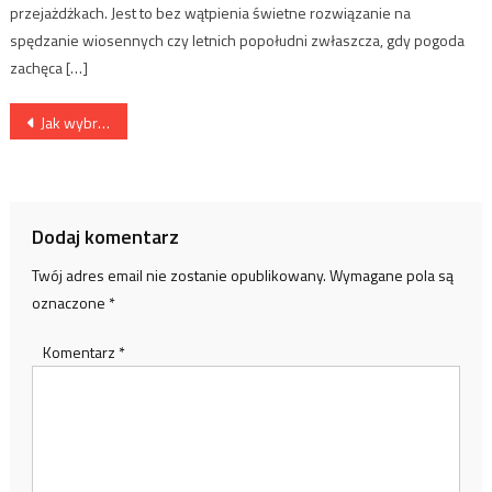
przejażdżkach. Jest to bez wątpienia świetne rozwiązanie na
spędzanie wiosennych czy letnich popołudni zwłaszcza, gdy pogoda
zachęca […]
Nawigacja
Jak wybrać matę do ćwiczeń w domu?
wpisu
Dodaj komentarz
Twój adres email nie zostanie opublikowany.
Wymagane pola są
oznaczone
*
Komentarz
*