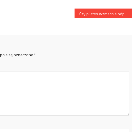
Czy pilates wzmacnia odporność?
pola są oznaczone
*