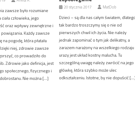
2019
Aneta R.
20 stycznia 2017
MatDob
wia zawsze było rozumiane
Dzieci – są dla nas całym światem, dlateg
 ciała człowieka, jego
tak bardzo troszczymy się o nie od
ęść oraz wpływy zewnętrzne i
pierwszych chwil ich życia. Nie należy
 powiązania. Każdy zawsze
jednak zapominać o tym jak delikatny, a
 na pogodę, która płatała
zarazem narażony na wszelkiego rodzaju
 Dzięki niej, zdrowie zawsze
urazy jest układ kostny malucha. Tu
gorszyć, co prowadziło do
szczególną uwagę należy zwrócić na jego
b. Zdrowie jako definicja, jest
główkę, która szybko może ulec
go społecznego, fizycznego i
odkształceniu. Istotne, by nie dopuścić […
obrostanu. Nie można […]