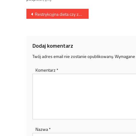
Nawigacja
Restrykcyjna dieta czy zbilansowana dieta redukcyjna?
wpisu
Dodaj komentarz
Twój adres email nie zostanie opublikowany.
Wymagane 
Komentarz
*
Nazwa
*