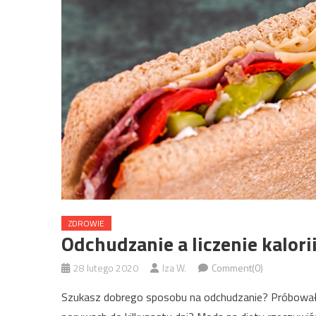
ZDROWIE
Odchudzanie a liczenie kalori
28 lutego 2020
Iza W.
Comment(0)
Szukasz dobrego sposobu na odchudzanie? Próbowałeś w