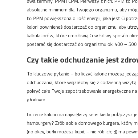
dwa terminy: PPM i CPM. Pierwszy z nich: PPM to Pod
absolutne minimum dla Twojego organizmu, aby mógł
to PPM powiększona o ilość energii, jaka jest Ci potr
kalorii powinieneś dostarczać do organizmu, aby utrz
kalkulatorów, które umożliwią Ci w łatwy sposób okr
postarać się dostarczać do organizmu ok. 400 – 500 
Czy takie odchudzanie jest zdr
To kluczowe pytanie – bo liczyć kalorie możesz jedzą
odchudzania, które wiązałoby się z codzienną wizytą w
pokryć całe Twoje zapotrzebowanie energetyczne na ca
głodnym.
Liczenie kalorii ma największy sens kiedy połączysz 
hamburgery? Zrób sobie domowego burgera, który mo
(no okey, bułki możesz kupić – nie rób ich; ;)) ma pe