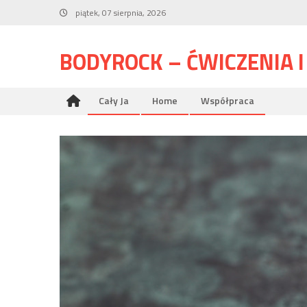
Skip
piątek, 07 sierpnia, 2026
to
content
BODYROCK – ĆWICZENIA 
Cały Ja
Home
Współpraca