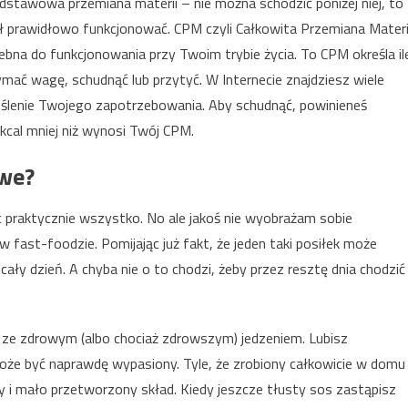
stawowa przemiana materii – nie można schodzić poniżej niej, to
 prawidłowo funkcjonować. CPM czyli Całkowita Przemiana Materi
zebna do funkcjonowania przy Twoim trybie życia. To CPM określa il
ymać wagę, schudnąć lub przytyć. W Internecie znajdziesz wiele
eślenie Twojego zapotrzebowania. Aby schudnąć, powinieneś
kcal mniej niż wynosi Twój CPM.
owe?
c praktycznie wszystko. No ale jakoś nie wyobrażam sobie
 fast-foodzie. Pomijając już fakt, że jeden taki posiłek może
ły dzień. A chyba nie o to chodzi, żeby przez resztę dnia chodzić
je ze zdrowym (albo chociaż zdrowszym) jedzeniem. Lubisz
że być naprawdę wypasiony. Tyle, że zrobiony całkowicie w domu
wny i mało przetworzony skład. Kiedy jeszcze tłusty sos zastąpisz