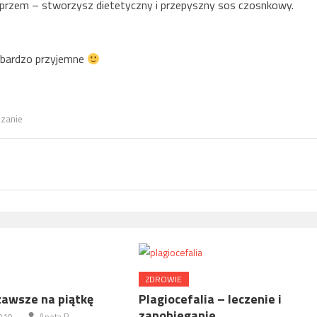
przem – stworzysz dietetyczny i przepyszny sos czosnkowy.
t bardzo przyjemne
zanie
ZDROWIE
zawsze na piątkę
Plagiocefalia – leczenie i
zapobieganie