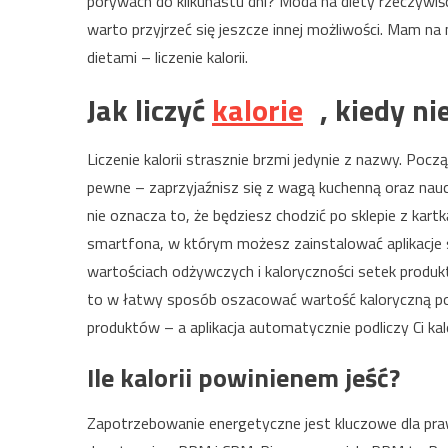
porywach do kilkunastu dni? Moda na diety rzeczywiś
warto przyjrzeć się jeszcze innej możliwości. Mam na
dietami – liczenie kalorii.
Jak liczyć
kalorie
, kiedy n
Liczenie kalorii strasznie brzmi jedynie z nazwy. Pocz
pewne – zaprzyjaźnisz się z wagą kuchenną oraz naucz
nie oznacza to, że będziesz chodzić po sklepie z kart
smartfona, w którym możesz zainstalować aplikacje s
wartościach odżywczych i kaloryczności setek prod
to w łatwy sposób oszacować wartość kaloryczną pos
produktów – a aplikacja automatycznie podliczy Ci ka
Ile kalorii powinienem jeść?
Zapotrzebowanie energetyczne jest kluczowe dla pr