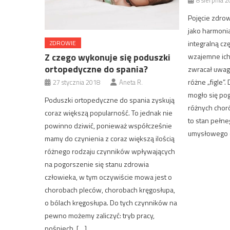
8 sierpnia 
Pojęcie zdro
jako harmonia
ZDROWIE
integralną cz
Z czego wykonuje się poduszki
wzajemne ich
ortopedyczne do spania?
zwracał uwagę
różne „figle”.
27 stycznia 2018
Aneta R.
mogło się po
Poduszki ortopedyczne do spania zyskują
różnych choró
coraz większą popularność. To jednak nie
to stan pełne
powinno dziwić, ponieważ współcześnie
umysłowego d
mamy do czynienia z coraz większą ilością
różnego rodzaju czynników wpływających
na pogorszenie się stanu zdrowia
człowieka, w tym oczywiście mowa jest o
chorobach pleców, chorobach kręgosłupa,
o bólach kręgosłupa. Do tych czynników na
pewno możemy zaliczyć: tryb pracy,
pośpiech, […]