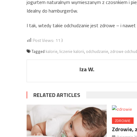
jogurtem naturalnym wymieszanym z czosnkiem i pie
Idealny do hamburgerów.
I tak, wtedy takie odchudzanie jest zdrowe – i nawe
Post Views:
113
Tagged
kalorie
,
liczenie kalorii
,
odchudzanie
,
zdrowe odchud
Iza W.
RELATED ARTICLES
ZDROWIE
Zdrowie, 