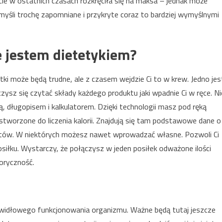
cie w ostatnich czasach rozkręciła się na maksa – jednak może
 myśli trochę zapomniane i przykryte coraz to bardziej wymyślnymi
ie jestem dietetykiem?
ątki może będą trudne, ale z czasem wejdzie Ci to w krew. Jedno jes
ysz się czytać składy każdego produktu jaki wpadnie Ci w ręce. Ni
ką, długopisem i kalkulatorem. Dzięki technologii masz pod ręką
tworzone do liczenia kalorii. Znajdują się tam podstawowe dane o
uktów. W niektórych możesz nawet wprowadzać własne. Pozwoli Ci
iłku. Wystarczy, że połączysz w jeden posiłek odważone ilości
loryczność.
awidłowego funkcjonowania organizmu. Ważne będą tutaj jeszcze