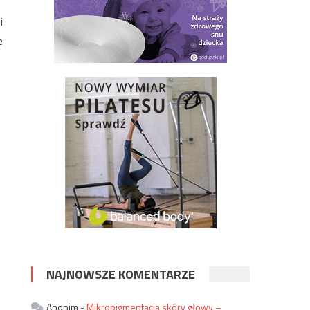
i
e
NAJNOWSZE KOMENTARZE
Anonim
-
Mikropigmentacja skóry głowy –