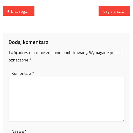
Nawigacja
Dlaczego warto korzystać z poduszek ortopedycznych?
Czy siarczyny w żywności szkodzą?
wpisu
Dodaj komentarz
Twój adres email nie zostanie opublikowany.
Wymagane pola są
oznaczone
*
Komentarz
*
Nazwa
*