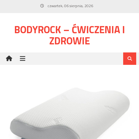
Skip
czwartek, 06 sierpnia, 2026
to
content
BODYROCK – ĆWICZENIA I
ZDROWIE