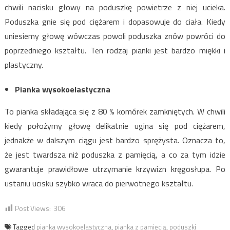
chwili nacisku głowy na poduszkę powietrze z niej ucieka.
Poduszka gnie się pod ciężarem i dopasowuje do ciała. Kiedy
uniesiemy głowę wówczas powoli poduszka znów powróci do
poprzedniego kształtu. Ten rodzaj pianki jest bardzo miękki i
plastyczny.
Pianka wysokoelastyczna
To pianka składająca się z 80 % komórek zamkniętych. W chwili
kiedy położymy głowę delikatnie ugina się pod ciężarem,
jednakże w dalszym ciągu jest bardzo sprężysta. Oznacza to,
że jest twardsza niż poduszka z pamięcią, a co za tym idzie
gwarantuje prawidłowe utrzymanie krzywizn kręgosłupa. Po
ustaniu ucisku szybko wraca do pierwotnego kształtu.
Post Views:
306
Tagged
pianka wysokoelastyczna
,
pianka z pamięcią
,
poduszki