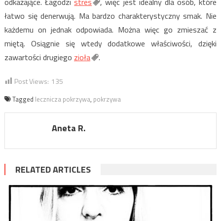
odkażające. Łagodzi
stres
, więc jest idealny dla osób, które
łatwo się denerwują. Ma bardzo charakterystyczny smak. Nie
każdemu on jednak odpowiada. Można więc go zmieszać z
miętą. Osiągnie się wtedy dodatkowe właściwości, dzięki
zawartości drugiego
zioła
.
Post Views:
135
Tagged
lecznicza pokrzywa
,
pokrzywa
Aneta R.
RELATED ARTICLES