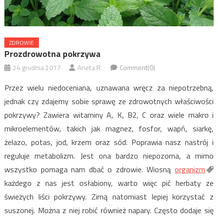
ZDROWIE
Prozdrowotna pokrzywa
24 grudnia 2017
Aneta R.
Comment(0)
Przez wielu niedoceniana, uznawana wręcz za niepotrzebną,
jednak czy zdajemy sobie sprawę ze zdrowotnych właściwości
pokrzywy? Zawiera witaminy A, K, B2, C oraz wiele makro i
mikroelementów, takich jak magnez, fosfor, wapń, siarkę,
żelazo, potas, jod, krzem oraz sód. Poprawia nasz nastrój i
reguluje metabolizm. Jest ona bardzo niepozorna, a mimo
wszystko pomaga nam dbać o zdrowie. Wiosną
organizm
każdego z nas jest osłabiony, warto więc pić herbaty ze
świeżych liści pokrzywy. Zimą natomiast lepiej korzystać z
suszonej. Można z niej robić również napary. Często dodaje się