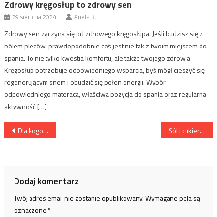
Zdrowy kręgosłup to zdrowy sen
29 sierpnia 2024
Aneta R.
Zdrowy sen zaczyna się od zdrowego kręgosłupa. Jeśli budzisz się z
bólem pleców, prawdopodobnie coś jest nie tak z twoim miejscem do
spania. To nie tylko kwestia komfortu, ale także twojego zdrowia.
Kręgosłup potrzebuje odpowiedniego wsparcia, byś mógł cieszyć się
regenerującym snem i obudzić się pełen energii. Wybór
odpowiedniego materaca, właściwa pozycja do spania oraz regularna
aktywność […]
Nawigacja
Dla kogo jest pilates?
Sól i cukier a odchudzanie – białą śmiercią?
wpisu
Dodaj komentarz
Twój adres email nie zostanie opublikowany.
Wymagane pola są
oznaczone
*