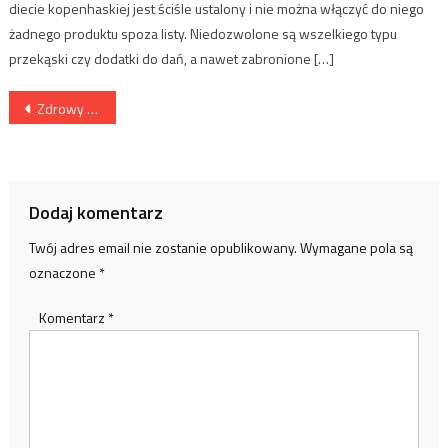
diecie kopenhaskiej jest ściśle ustalony i nie można włączyć do niego
żadnego produktu spoza listy. Niedozwolone są wszelkiego typu
przekąski czy dodatki do dań, a nawet zabronione […]
Nawigacja
Zdrowy sen to prawidłowe funkcjonowanie
wpisu
Dodaj komentarz
Twój adres email nie zostanie opublikowany.
Wymagane pola są
oznaczone
*
Komentarz
*