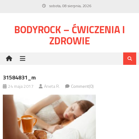
Skip
sobota, 08 sierpnia, 2026
to
content
BODYROCK – ĆWICZENIA I
ZDROWIE
31584831_m
24 maja 2017
Aneta R.
Comment(0)