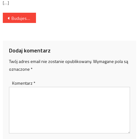
[…]
Nawigacja
Budujesz masę? Przygotuj się na ciężkie wyzwanie!
wpisu
Dodaj komentarz
Twój adres email nie zostanie opublikowany.
Wymagane pola są
oznaczone
*
Komentarz
*