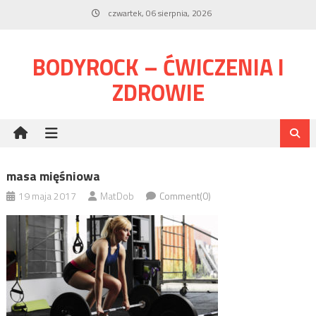
Skip
czwartek, 06 sierpnia, 2026
to
content
BODYROCK – ĆWICZENIA I
ZDROWIE
masa mięśniowa
19 maja 2017
MatDob
Comment(0)