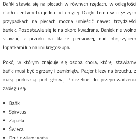
Bańki stawia się na plecach w równych rzędach, w odległości
około centymetra jedna od drugiej. Dzięki temu w cięższych
przypadkach na plecach można umieścić nawet trzydzieści
baniek. Pozostawia się je na około kwadrans. Baniek nie wolno
stawiać z przodu na klatce piersiowej, nad obojczykiem
łopatkami lub na linii kręgosłupa.
Pokój w którym znajduje się osoba chora, której stawiamy
bańki musi być ogrzany i zamknięty. Pacjent leży na brzuchu, z
małą poduszką pod głową. Potrzebne do przeprowadzenia
zabiegu są:
Bańki
Spirytus
Zapałki
Świeca
Drut owijany watą