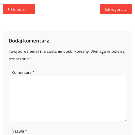
Nawigacja
Odporność na infekcje
Jak wybrać najlepszą poduszkę do spania na boku?
wpisu
Dodaj komentarz
Twój adres email nie zostanie opublikowany.
Wymagane pola są
oznaczone
*
Komentarz
*
Nazwa
*