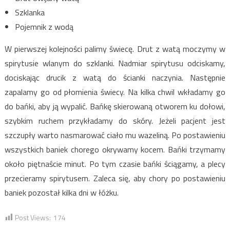
Szklanka
Pojemnik z wodą
W pierwszej kolejności palimy świecę. Drut z watą moczymy w
spirytusie wlanym do szklanki. Nadmiar spirytusu odciskamy,
dociskając drucik z watą do ścianki naczynia. Następnie
zapalamy go od płomienia świecy. Na kilka chwil wkładamy go
do bańki, aby ją wypalić. Bańkę skierowaną otworem ku dołowi,
szybkim ruchem przykładamy do skóry. Jeżeli pacjent jest
szczupły warto nasmarować ciało mu wazeliną. Po postawieniu
wszystkich baniek chorego okrywamy kocem. Bańki trzymamy
około piętnaście minut. Po tym czasie bańki ściągamy, a plecy
przecieramy spirytusem. Zaleca się, aby chory po postawieniu
baniek pozostał kilka dni w łóżku.
Post Views:
174