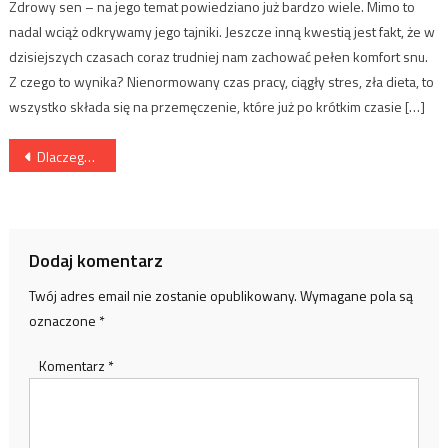
Zdrowy sen – na jego temat powiedziano już bardzo wiele. Mimo to
nadal wciąż odkrywamy jego tajniki. Jeszcze inną kwestią jest fakt, że w
dzisiejszych czasach coraz trudniej nam zachować pełen komfort snu.
Z czego to wynika? Nienormowany czas pracy, ciągły stres, zła dieta, to
wszystko składa się na przemęczenie, które już po krótkim czasie […]
Nawigacja
Dlaczego warto jeździć na nartach?
wpisu
Dodaj komentarz
Twój adres email nie zostanie opublikowany.
Wymagane pola są
oznaczone
*
Komentarz
*