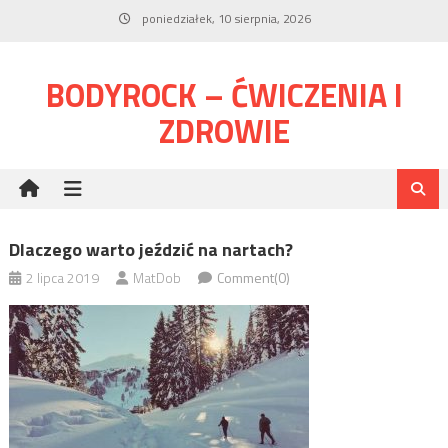
Skip
poniedziałek, 10 sierpnia, 2026
to
content
BODYROCK – ĆWICZENIA I
ZDROWIE
Dlaczego warto jeździć na nartach?
2 lipca 2019
MatDob
Comment(0)