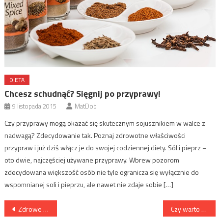
DIETA
Chcesz schudnąć? Sięgnij po przyprawy!
9 listopada 2015
MatDob
Czy przyprawy mogą okazać się skutecznym sojusznikiem w walce z
nadwagą? Zdecydowanie tak. Poznaj zdrowotne właściwości
przypraw i już dziś włącz je do swojej codziennej diety. Sól i pieprz –
oto dwie, najczęściej używane przyprawy. Wbrew pozorom
zdecydowana większość osób nie tyle ogranicza się wyłącznie do
wspomnianej soli i pieprzu, ale nawet nie zdaje sobie […]
Nawigacja
Zdrowe nawyki programisty
Czy warto kupić poduszkę ortopedyczną?