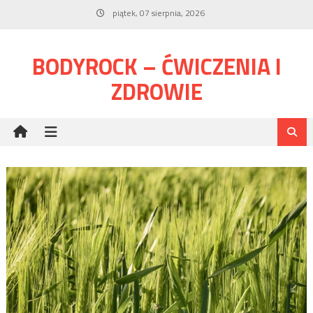
Skip
piątek, 07 sierpnia, 2026
to
content
BODYROCK – ĆWICZENIA I
ZDROWIE