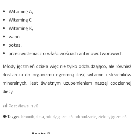
Witaminę A,
Witaminę C,
Witaminę K,
wapń
potas,
przeciwutleniacz o właściwościach antynowotworowych
Młody jęczmień działa więc nie tylko odchudzająco, ale również
dostarcza do organizmu ogromną ilość witamin i składników
mineralnych. Jest świetnym uzupełnieniem naszej codziennej
diety.
Post Views:
176
Tagged
błonnik
,
dieta
,
młody jęczmień
,
odchudzanie
,
zielony jęczmień