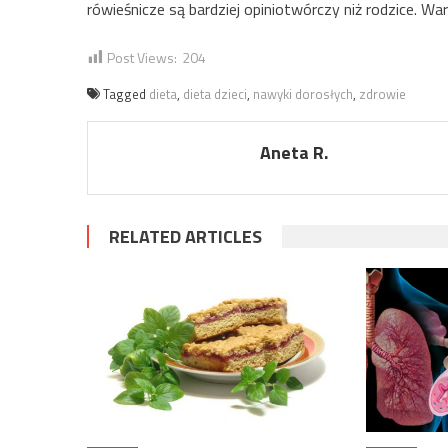
rówieśnicze są bardziej opiniotwórczy niż rodzice. Wa
Post Views:
204
Tagged
dieta
,
dieta dzieci
,
nawyki dorosłych
,
zdrowie
Aneta R.
RELATED ARTICLES