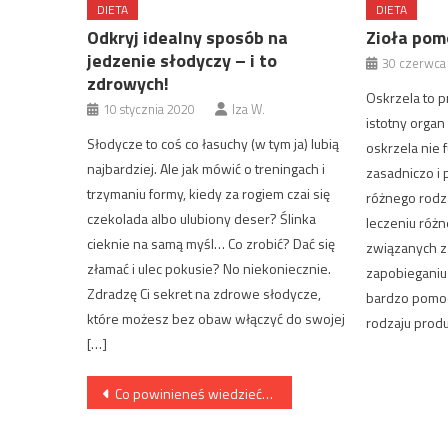
DIETA
DIETA
Odkryj idealny sposób na
Zioła pom
jedzenie słodyczy – i to
30 czerwca
zdrowych!
Oskrzela to p
10 stycznia 2020
Iza W.
istotny organ 
Słodycze to coś co łasuchy (w tym ja) lubią
oskrzela nie 
najbardziej. Ale jak mówić o treningach i
zasadniczo i 
trzymaniu formy, kiedy za rogiem czai się
różnego rodz
czekolada albo ulubiony deser? Ślinka
leczeniu różn
cieknie na samą myśl… Co zrobić? Dać się
związanych z 
złamać i ulec pokusie? No niekoniecznie.
zapobieganiu 
Zdradzę Ci sekret na zdrowe słodycze,
bardzo pomoc
które możesz bez obaw włączyć do swojej
rodzaju produ
[…]
Nawigacja
Co powinieneś wiedzieć o treningu barków?
wpisu