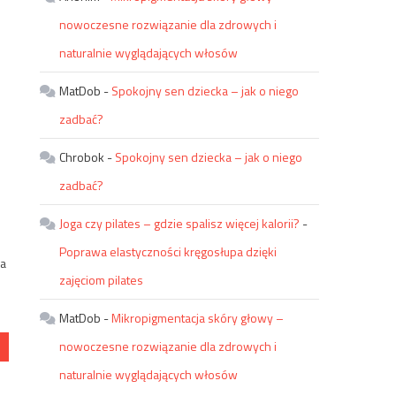
nowoczesne rozwiązanie dla zdrowych i
naturalnie wyglądających włosów
MatDob
-
Spokojny sen dziecka – jak o niego
o
zadbać?
Chrobok
-
Spokojny sen dziecka – jak o niego
zadbać?
Joga czy pilates – gdzie spalisz więcej kalorii?
-
Poprawa elastyczności kręgosłupa dzięki
na
zajęciom pilates
MatDob
-
Mikropigmentacja skóry głowy –
nowoczesne rozwiązanie dla zdrowych i
naturalnie wyglądających włosów