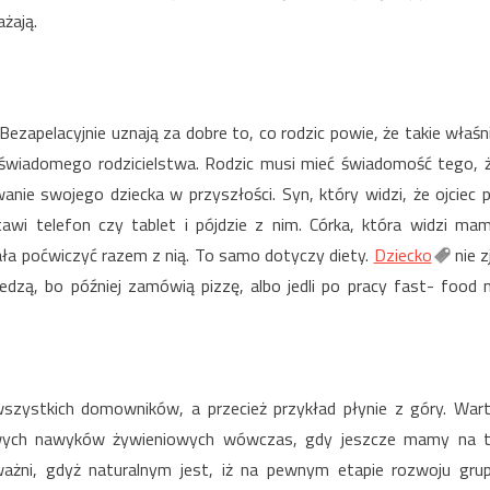
żają.
Bezapelacyjnie uznają za dobre to, co rodzic powie, że takie właśn
ń świadomego rodzicielstwa. Rodzic musi mieć świadomość tego, 
e swojego dziecka w przyszłości. Syn, który widzi, że ojciec 
tawi telefon czy tablet i pójdzie z nim. Córka, która widzi ma
ała poćwiczyć razem z nią. To samo dotyczy diety.
Dziecko
nie z
jedzą, bo później zamówią pizzę, albo jedli po pracy fast- food 
zystkich domowników, a przecież przykład płynie z góry. War
rowych nawyków żywieniowych wówczas, gdy jeszcze mamy na 
 ważni, gdyż naturalnym jest, iż na pewnym etapie rozwoju gru