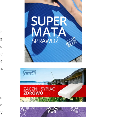
ie
że
po
mę
je
na
to
to
py