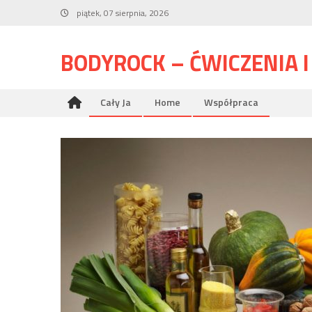
Skip
piątek, 07 sierpnia, 2026
to
content
BODYROCK – ĆWICZENIA 
Cały Ja
Home
Współpraca