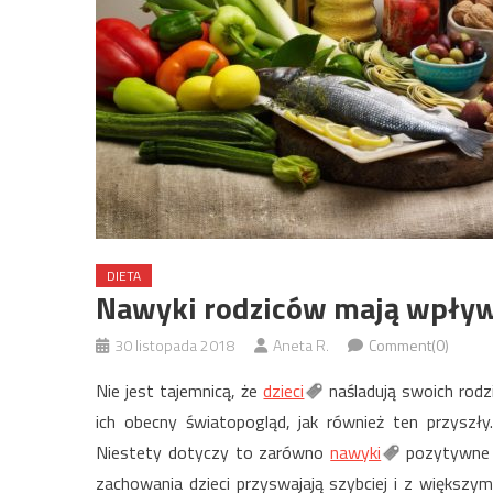
DIETA
Nawyki rodziców mają wpływ 
30 listopada 2018
Aneta R.
Comment(0)
Nie jest tajemnicą, że
dzieci
naśladują swoich rodz
ich obecny światopogląd, jak również ten przyszły
Niestety dotyczy to zarówno
nawyki
pozytywne j
zachowania dzieci przyswajają szybciej i z większym