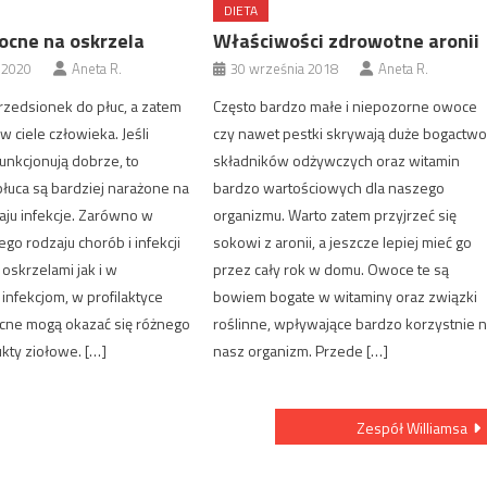
DIETA
ocne na oskrzela
Właściwości zdrowotne aronii
 2020
Aneta R.
30 września 2018
Aneta R.
rzedsionek do płuc, a zatem
Często bardzo małe i niepozorne owoce
w ciele człowieka. Jeśli
czy nawet pestki skrywają duże bogactw
funkcjonują dobrze, to
składników odżywczych oraz witamin
płuca są bardziej narażone na
bardzo wartościowych dla naszego
aju infekcje. Zarówno w
organizmu. Warto zatem przyjrzeć się
ego rodzaju chorób i infekcji
sokowi z aronii, a jeszcze lepiej mieć go
oskrzelami jak i w
przez cały rok w domu. Owoce te są
infekcjom, w profilaktyce
bowiem bogate w witaminy oraz związki
ne mogą okazać się różnego
roślinne, wpływające bardzo korzystnie 
kty ziołowe. […]
nasz organizm. Przede […]
Zespół Williamsa