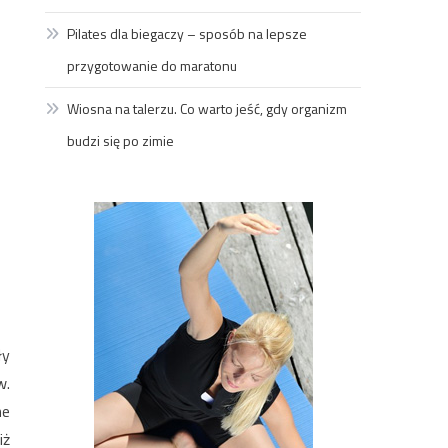
Pilates dla biegaczy – sposób na lepsze
przygotowanie do maratonu
Wiosna na talerzu. Co warto jeść, gdy organizm
budzi się po zimie
ły
w.
ne
iż