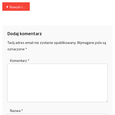
Nawigacja
Nawyki rodziców mają wpływ na dzieci
wpisu
Dodaj komentarz
Twój adres email nie zostanie opublikowany.
Wymagane pola są
oznaczone
*
Komentarz
*
Nazwa
*