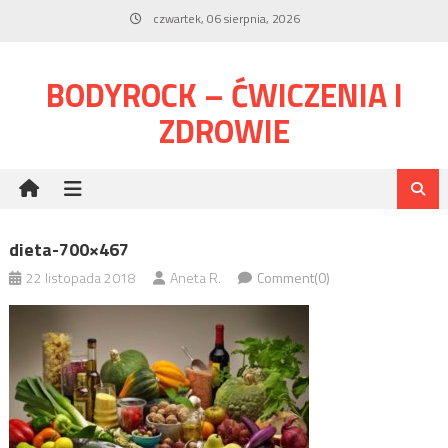
Skip
czwartek, 06 sierpnia, 2026
to
content
BODYROCK – ĆWICZENIA I
ZDROWIE
dieta-700×467
22 listopada 2018
Aneta R.
Comment(0)