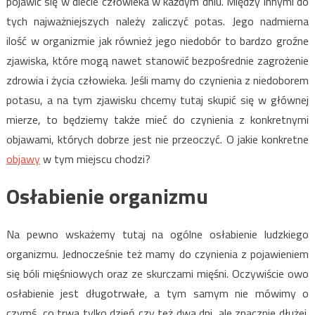
pojawić się w diecie człowieka w każdym dniu. Między innymi do
tych najważniejszych należy zaliczyć potas. Jego nadmierna
ilość w organizmie jak również jego niedobór to bardzo groźne
zjawiska, które mogą nawet stanowić bezpośrednie zagrożenie
zdrowia i życia człowieka. Jeśli mamy do czynienia z niedoborem
potasu, a na tym zjawisku chcemy tutaj skupić się w głównej
mierze, to będziemy także mieć do czynienia z konkretnymi
objawami, których dobrze jest nie przeoczyć. O jakie konkretne
objawy
w tym miejscu chodzi?
Osłabienie organizmu
Na pewno wskażemy tutaj na ogólne osłabienie ludzkiego
organizmu. Jednocześnie też mamy do czynienia z pojawieniem
się bóli mięśniowych oraz ze skurczami mięśni. Oczywiście owo
osłabienie jest długotrwałe, a tym samym nie mówimy o
czymś, co trwa tylko dzień czy też dwa dni, ale znacznie dłużej.