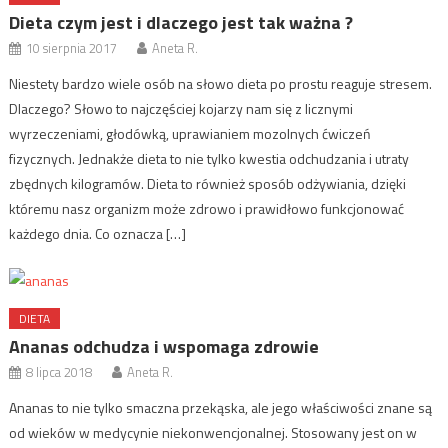
Dieta czym jest i dlaczego jest tak ważna ?
10 sierpnia 2017
Aneta R.
Niestety bardzo wiele osób na słowo dieta po prostu reaguje stresem.
Dlaczego? Słowo to najczęściej kojarzy nam się z licznymi
wyrzeczeniami, głodówką, uprawianiem mozolnych ćwiczeń
fizycznych. Jednakże dieta to nie tylko kwestia odchudzania i utraty
zbędnych kilogramów. Dieta to również sposób odżywiania, dzięki
któremu nasz organizm może zdrowo i prawidłowo funkcjonować
każdego dnia. Co oznacza […]
DIETA
Ananas odchudza i wspomaga zdrowie
8 lipca 2018
Aneta R.
Ananas to nie tylko smaczna przekąska, ale jego właściwości znane są
od wieków w medycynie niekonwencjonalnej. Stosowany jest on w