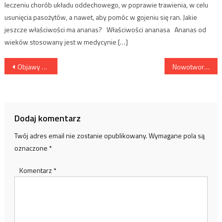
leczeniu chorób układu oddechowego, w poprawie trawienia, w celu
usunięcia pasożytów, a nawet, aby pomóc w gojeniu się ran. Jakie
jeszcze właściwości ma ananas? Właściwości ananasa Ananas od
wieków stosowany jest w medycynie […]
Nawigacja
Objawy nadciśnienia tętniczego
Nowotwory jamy ustnej
wpisu
Dodaj komentarz
Twój adres email nie zostanie opublikowany.
Wymagane pola są
oznaczone
*
Komentarz
*