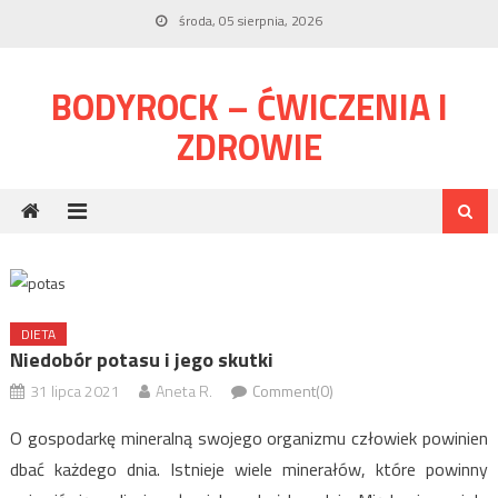
Skip
środa, 05 sierpnia, 2026
to
content
BODYROCK – ĆWICZENIA I
ZDROWIE
DIETA
Niedobór potasu i jego skutki
31 lipca 2021
Aneta R.
Comment(0)
O gospodarkę mineralną swojego organizmu człowiek powinien
dbać każdego dnia. Istnieje wiele minerałów, które powinny