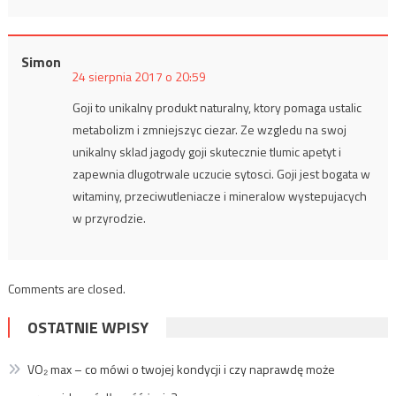
Simon
24 sierpnia 2017 o 20:59
Goji to unikalny produkt naturalny, ktory pomaga ustalic
metabolizm i zmniejszyc ciezar. Ze wzgledu na swoj
unikalny sklad jagody goji skutecznie tlumic apetyt i
zapewnia dlugotrwale uczucie sytosci. Goji jest bogata w
witaminy, przeciwutleniacze i mineralow wystepujacych
w przyrodzie.
Comments are closed.
OSTATNIE WPISY
VO₂ max – co mówi o twojej kondycji i czy naprawdę może