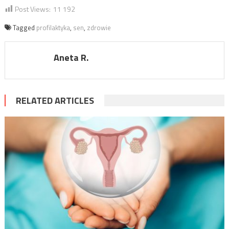
Post Views:
11 192
Tagged
profilaktyka
,
sen
,
zdrowie
Aneta R.
RELATED ARTICLES