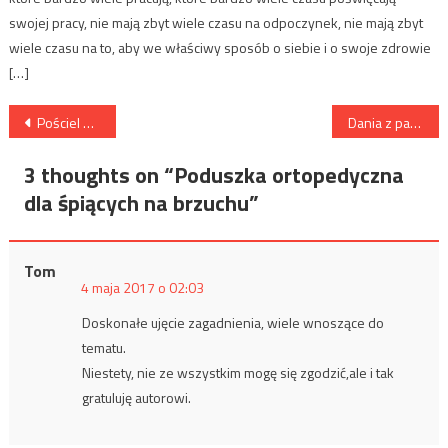
swojej pracy, nie mają zbyt wiele czasu na odpoczynek, nie mają zbyt
wiele czasu na to, aby we właściwy sposób o siebie i o swoje zdrowie
[…]
Nawigacja
Pościel – który materiał najlepszy na sen?
Dania z parowaru – Twój zdrowy obiad! (+ przepisy)
wpisu
3 thoughts on “
Poduszka ortopedyczna
dla śpiących na brzuchu
”
Tom
4 maja 2017 o 02:03
Doskonałe ujęcie zagadnienia, wiele wnoszące do
tematu.
Niestety, nie ze wszystkim mogę się zgodzić,ale i tak
gratuluję autorowi.