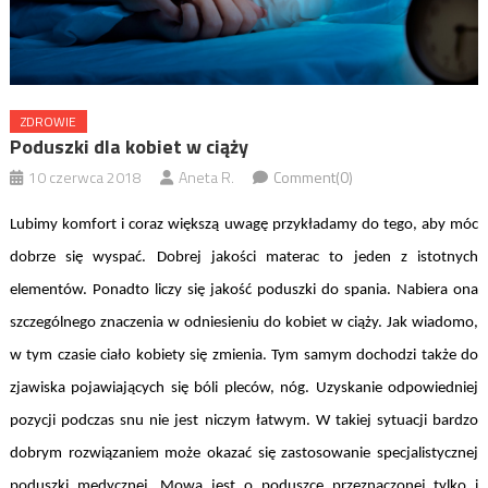
ZDROWIE
Poduszki dla kobiet w ciąży
10 czerwca 2018
Aneta R.
Comment(0)
Lubimy komfort i coraz większą uwagę przykładamy do tego, aby móc
dobrze się wyspać. Dobrej jakości materac to jeden z istotnych
elementów. Ponadto liczy się jakość poduszki do spania. Nabiera ona
szczególnego znaczenia w odniesieniu do kobiet w ciąży. Jak wiadomo,
w tym czasie ciało kobiety się zmienia. Tym samym dochodzi także do
zjawiska pojawiających się bóli pleców, nóg. Uzyskanie odpowiedniej
pozycji podczas snu nie jest niczym łatwym. W takiej sytuacji bardzo
dobrym rozwiązaniem może okazać się zastosowanie specjalistycznej
poduszki medycznej. Mowa jest o poduszce przeznaczonej tylko i