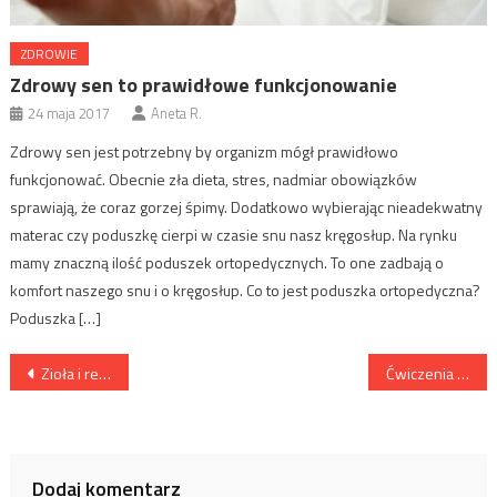
ZDROWIE
Zdrowy sen to prawidłowe funkcjonowanie
24 maja 2017
Aneta R.
Zdrowy sen jest potrzebny by organizm mógł prawidłowo
funkcjonować. Obecnie zła dieta, stres, nadmiar obowiązków
sprawiają, że coraz gorzej śpimy. Dodatkowo wybierając nieadekwatny
materac czy poduszkę cierpi w czasie snu nasz kręgosłup. Na rynku
mamy znaczną ilość poduszek ortopedycznych. To one zadbają o
komfort naszego snu i o kręgosłup. Co to jest poduszka ortopedyczna?
Poduszka […]
Nawigacja
Zioła i regulacja bolesnych cykli kobiecych
Ćwiczenia na brzuch
wpisu
Dodaj komentarz