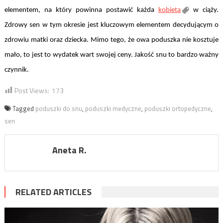
elementem, na który powinna postawić każda
kobieta
w ciąży.
Zdrowy sen w tym okresie jest kluczowym elementem decydującym o
zdrowiu matki oraz dziecka. Mimo tego, że owa poduszka nie kosztuje
mało, to jest to wydatek wart swojej ceny. Jakość snu to bardzo ważny
czynnik.
Post Views:
173
Tagged
poduszki do snu
,
poduszki medyczne
,
poduszki ortopedyczne
,
sen
Aneta R.
RELATED ARTICLES