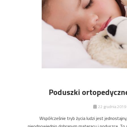
Poduszki ortopedyczn
22 grudnia 2019
Współcześnie tryb życia ludzi jest jednostajn
nieodpowiednio dobranym materacu i poduszce. To ws