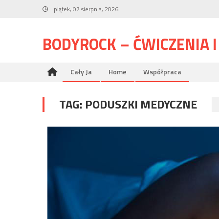
Skip
piątek, 07 sierpnia, 2026
to
content
BODYROCK – ĆWICZENIA 
Cały Ja
Home
Współpraca
TAG:
PODUSZKI MEDYCZNE