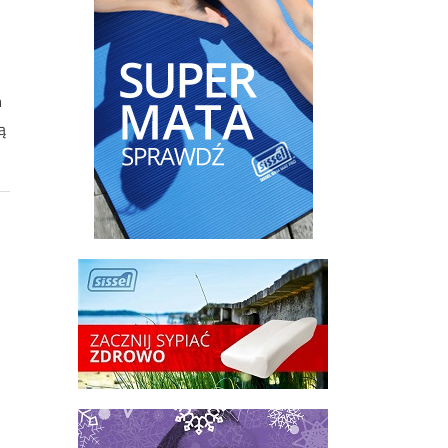
z
n
ą