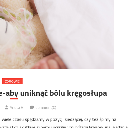
ZDROWIE
e-aby uniknąć bólu kręgosłupa
Aneta R.
Comment(0)
y, wiele czasu spędzamy w pozycji siedzącej, czy też śpimy na
zystko skutkuje silnymi i uciążliwymi bólami kręgosłupa. Badania