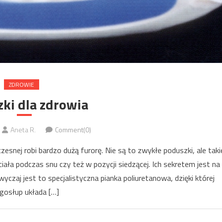
ZDROWIE
ki dla zdrowia
Aneta R.
Comment(0)
snej robi bardzo dużą furorę. Nie są to zwykłe poduszki, ale taki
ła podczas snu czy też w pozycji siedzącej. Ich sekretem jest na
czaj jest to specjalistyczna pianka poliuretanowa, dzięki której
gosłup układa […]