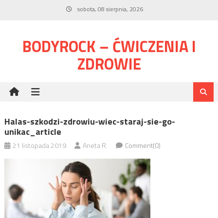
Skip
sobota, 08 sierpnia, 2026
to
content
BODYROCK – ĆWICZENIA I
ZDROWIE
Halas-szkodzi-zdrowiu-wiec-staraj-sie-go-
unikac_article
21 listopada 2019
Aneta R.
Comment(0)