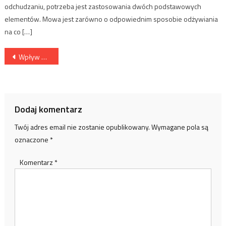
odchudzaniu, potrzeba jest zastosowania dwóch podstawowych
elementów. Mowa jest zarówno o odpowiednim sposobie odżywiania
na co […]
Nawigacja
Wpływ hałasu na ludzkie zdrowie
wpisu
Dodaj komentarz
Twój adres email nie zostanie opublikowany.
Wymagane pola są
oznaczone
*
Komentarz
*