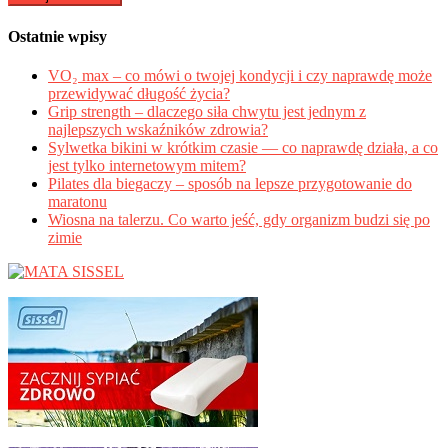
Ostatnie wpisy
VO₂ max – co mówi o twojej kondycji i czy naprawdę może
przewidywać długość życia?
Grip strength – dlaczego siła chwytu jest jednym z
najlepszych wskaźników zdrowia?
Sylwetka bikini w krótkim czasie — co naprawdę działa, a co
jest tylko internetowym mitem?
Pilates dla biegaczy – sposób na lepsze przygotowanie do
maratonu
Wiosna na talerzu. Co warto jeść, gdy organizm budzi się po
zimie