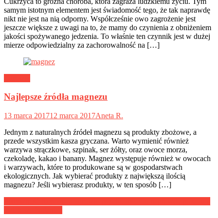
Cukrzyca to groźna choroba, która zagraża ludzkiemu życiu. Tym
samym istotnym elementem jest świadomość tego, że tak naprawdę
nikt nie jest na nią odporny. Współcześnie owo zagrożenie jest
jeszcze większe z uwagi na to, że mamy do czynienia z obniżeniem
jakości spożywanego jedzenia. To właśnie ten czynnik jest w dużej
mierze odpowiedzialny za zachorowalność na […]
Zdrowie
Najlepsze źródła magnezu
13 marca 2017
12 marca 2017
Aneta R.
Jednym z naturalnych źródeł magnezu są produkty zbożowe, a
przede wszystkim kasza gryczana. Warto wymienić również
warzywa strączkowe, szpinak, ser żółty, oraz owoce morza,
czekoladę, kakao i banany. Magnez występuje również w owocach
i warzywach, które to produkowane są w gospodarstwach
ekologicznych. Jak wybierać produkty z największą ilością
magnezu? Jeśli wybierasz produkty, w ten sposób […]
Nawigacja
Aktywność fizyczna a zdrowie psychiczne. Co naprawdę pokazują
światowe badania?
wpisu