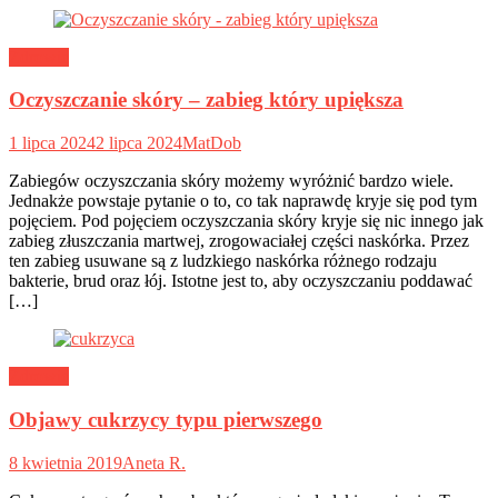
Zdrowie
Oczyszczanie skóry – zabieg który upiększa
1 lipca 2024
2 lipca 2024
MatDob
Zabiegów oczyszczania skóry możemy wyróżnić bardzo wiele.
Jednakże powstaje pytanie o to, co tak naprawdę kryje się pod tym
pojęciem. Pod pojęciem oczyszczania skóry kryje się nic innego jak
zabieg złuszczania martwej, zrogowaciałej części naskórka. Przez
ten zabieg usuwane są z ludzkiego naskórka różnego rodzaju
bakterie, brud oraz łój. Istotne jest to, aby oczyszczaniu poddawać
[…]
Zdrowie
Objawy cukrzycy typu pierwszego
8 kwietnia 2019
Aneta R.