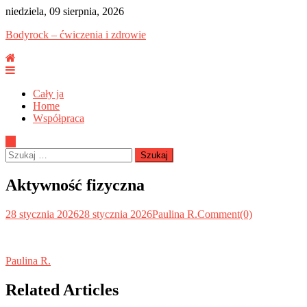
Skip
niedziela, 09 sierpnia, 2026
to
Bodyrock – ćwiczenia i zdrowie
content
Cały ja
Home
Współpraca
Szukaj:
Aktywność fizyczna
28 stycznia 2026
28 stycznia 2026
Paulina R.
Comment(0)
Paulina R.
Related Articles