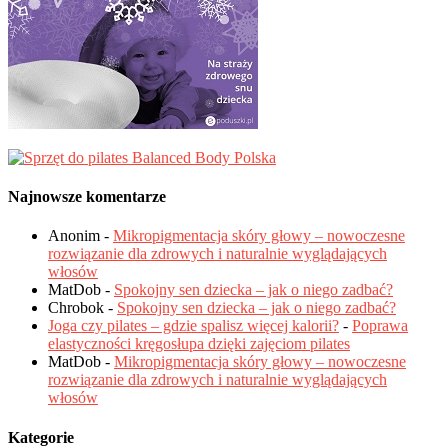
Najnowsze komentarze
Anonim
-
Mikropigmentacja skóry głowy – nowoczesne
rozwiązanie dla zdrowych i naturalnie wyglądających
włosów
MatDob
-
Spokojny sen dziecka – jak o niego zadbać?
Chrobok
-
Spokojny sen dziecka – jak o niego zadbać?
Joga czy pilates – gdzie spalisz więcej kalorii?
-
Poprawa
elastyczności kręgosłupa dzięki zajęciom pilates
MatDob
-
Mikropigmentacja skóry głowy – nowoczesne
rozwiązanie dla zdrowych i naturalnie wyglądających
włosów
Kategorie