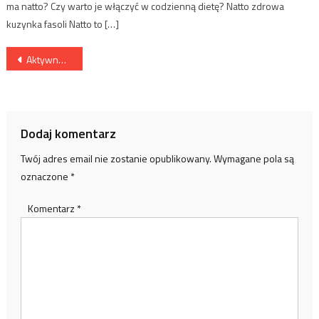
ma natto? Czy warto je włączyć w codzienną dietę? Natto zdrowa
kuzynka fasoli Natto to […]
Nawigacja
Aktywność fizyczna i stres
wpisu
Dodaj komentarz
Twój adres email nie zostanie opublikowany.
Wymagane pola są
oznaczone
*
Komentarz
*