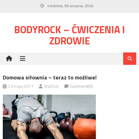
Skip
niedziela, 09 sierpnia, 2026
to
content
BODYROCK – ĆWICZENIA I
ZDROWIE
Domowa siłownia – teraz to możliwe!
29 maja 2017
MatDob
Comment(0)