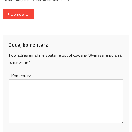
Nawigacja
Domowa siłownia – teraz to możliwe!
wpisu
Dodaj komentarz
Twój adres email nie zostanie opublikowany.
Wymagane pola są
oznaczone
*
Komentarz
*