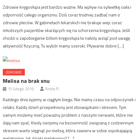
Zdrowie kręgosłupa jest bardzo ważne. Ma wpływ na sylwetkę ciała i
odporność całego organizmu. Dziś coraz trudniej zadbać nam o
zdrowie pleców. W gabinetach lekarskich nie brakuje więc coraz
młodszych pacjentów skarżących się na schorzenia kręgosłupa. Jeśli
chodzi o zapobieganie bólom kręgosłupa to należy wziąć pod uwagę
aktywność fizyczną. Tu wybór mamy szeroki. Pływanie dobre […]
ZDROWIE
Melisa na brak snu
15 lutego 2019
Aneta R.
Każdego dnia żyjemy w ciągłym biegu. Nie mamy czasu na odpoczynek i
relaks. Każdy dzień przepełniony jest obowiązkami i stresem. Tym
samym możemy mieć poważny problem z naszymi nerwami, które nie
dają nam spać. Kiedy cierpimy na bezsenność związaną z codziennym
stresem warto sięgnąć po melisę, która zawiera w sobie uspokajającą
melatoninę. Jak działa melatonina? […]