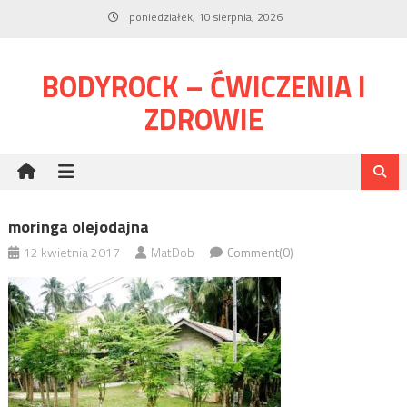
Skip
poniedziałek, 10 sierpnia, 2026
to
content
BODYROCK – ĆWICZENIA I
ZDROWIE
moringa olejodajna
12 kwietnia 2017
MatDob
Comment(0)