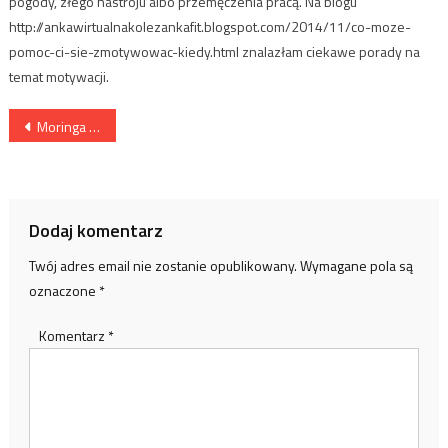
pogody, złego nastroju albo przemęczenia pracą. Na blogu
http://ankawirtualnakolezankafit.blogspot.com/2014/11/co-moze-
pomoc-ci-sie-zmotywowac-kiedy.html znalazłam ciekawe porady na
temat motywacji.
Nawigacja
Moringa olejodajna – właściwości zdrowotne, zastosowanie
wpisu
Dodaj komentarz
Twój adres email nie zostanie opublikowany.
Wymagane pola są
oznaczone
*
Komentarz
*