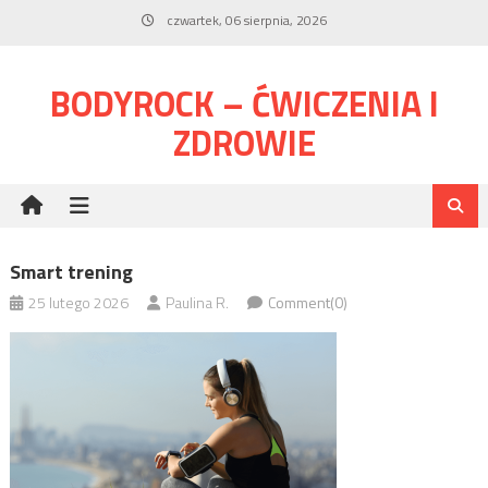
Skip
czwartek, 06 sierpnia, 2026
to
content
BODYROCK – ĆWICZENIA I
ZDROWIE
Smart trening
25 lutego 2026
Paulina R.
Comment(0)