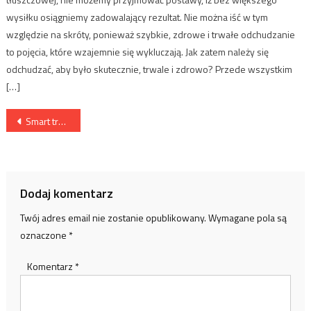
wysiłku osiągniemy zadowalający rezultat. Nie można iść w tym
względzie na skróty, ponieważ szybkie, zdrowe i trwałe odchudzanie
to pojęcia, które wzajemnie się wykluczają. Jak zatem należy się
odchudzać, aby było skutecznie, trwale i zdrowo? Przede wszystkim
[…]
Nawigacja
Smart trening 2026: jak dane z urządzeń zmieniają sposób, w jaki ćwiczysz
wpisu
Dodaj komentarz
Twój adres email nie zostanie opublikowany.
Wymagane pola są
oznaczone
*
Komentarz
*