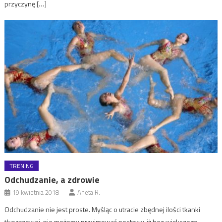
przyczynę […]
TRENING
Odchudzanie, a zdrowie
19 kwietnia 2018
Aneta R.
Odchudzanie nie jest proste. Myśląc o utracie zbędnej ilości tkanki
tłuszczowej, nie możemy przyjmować postawy, iż bez większego