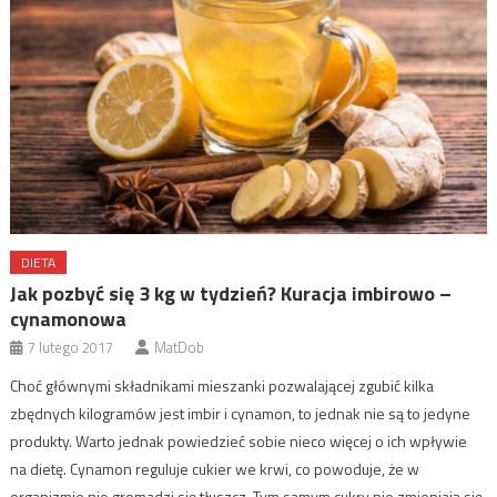
DIETA
Jak pozbyć się 3 kg w tydzień? Kuracja imbirowo –
cynamonowa
7 lutego 2017
MatDob
Choć głównymi składnikami mieszanki pozwalającej zgubić kilka
zbędnych kilogramów jest imbir i cynamon, to jednak nie są to jedyne
produkty. Warto jednak powiedzieć sobie nieco więcej o ich wpływie
na dietę. Cynamon reguluje cukier we krwi, co powoduje, że w
organizmie nie gromadzi się tłuszcz. Tym samym cukry nie zmieniają się