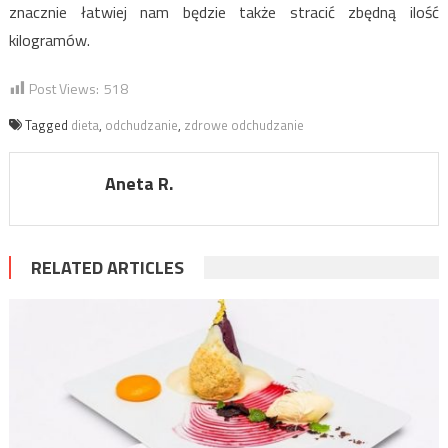
znacznie łatwiej nam będzie także stracić zbędną ilość
kilogramów.
Post Views:
518
Tagged
dieta
,
odchudzanie
,
zdrowe odchudzanie
Aneta R.
RELATED ARTICLES