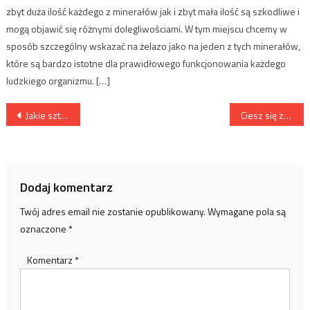
zbyt duża ilość każdego z minerałów jak i zbyt mała ilość są szkodliwe i
mogą objawić się różnymi dolegliwościami. W tym miejscu chcemy w
sposób szczególny wskazać na żelazo jako na jeden z tych minerałów,
które są bardzo istotne dla prawidłowego funkcjonowania każdego
ludzkiego organizmu. […]
Nawigacja
Jakie sztuki walki warto trenować?
Ciesz się zdrowym kręgosłupem
wpisu
Dodaj komentarz
Twój adres email nie zostanie opublikowany.
Wymagane pola są
oznaczone
*
Komentarz
*