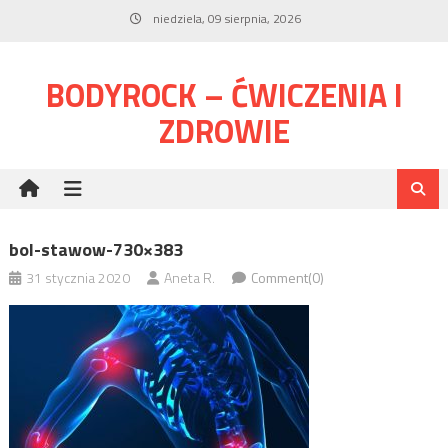
Skip
niedziela, 09 sierpnia, 2026
to
content
BODYROCK – ĆWICZENIA I
ZDROWIE
bol-stawow-730×383
31 stycznia 2020
Aneta R.
Comment(0)