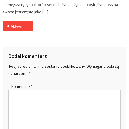
zmniejsza ryzyko chorób serca. Jeżyna, ożyna lub ostrężyna Jeżyna
zwana jest często jako […]
Nawigacja
Aktywność korzystna dla stawów
wpisu
Dodaj komentarz
Twój adres email nie zostanie opublikowany.
Wymagane pola są
oznaczone
*
Komentarz
*