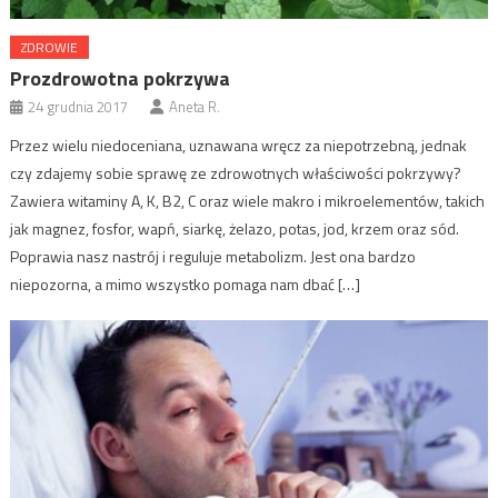
ZDROWIE
Prozdrowotna pokrzywa
24 grudnia 2017
Aneta R.
Przez wielu niedoceniana, uznawana wręcz za niepotrzebną, jednak
czy zdajemy sobie sprawę ze zdrowotnych właściwości pokrzywy?
Zawiera witaminy A, K, B2, C oraz wiele makro i mikroelementów, takich
jak magnez, fosfor, wapń, siarkę, żelazo, potas, jod, krzem oraz sód.
Poprawia nasz nastrój i reguluje metabolizm. Jest ona bardzo
niepozorna, a mimo wszystko pomaga nam dbać […]