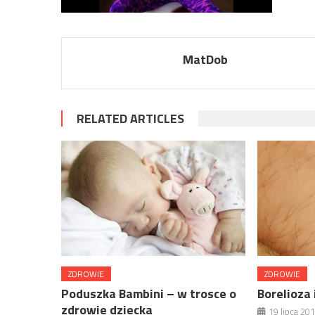
MatDob
RELATED ARTICLES
ZDROWIE
ZDROWIE
Poduszka Bambini – w trosce o
Borelioza 
zdrowie dziecka
19 lipca 20