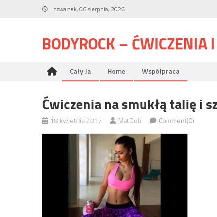
Skip
czwartek, 06 sierpnia, 2026
to
content
BODYROCK – ĆWICZENIA 
Cały Ja
Home
Współpraca
Ćwiczenia na smukłą talię i s
18 kwietnia 2017
MatDob
Comment(0)