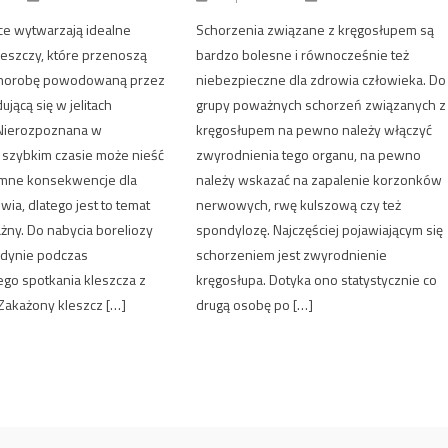
ce wytwarzają idealne
Schorzenia związane z kręgosłupem są
leszczy, które przenoszą
bardzo bolesne i równocześnie też
 chorobę powodowaną przez
niebezpieczne dla zdrowia człowieka. Do
ującą się w jelitach
grupy poważnych schorzeń związanych z
Nierozpoznana w
kręgosłupem na pewno należy włączyć
szybkim czasie może nieść
zwyrodnienia tego organu, na pewno
mne konsekwencje dla
należy wskazać na zapalenie korzonków
ia, dlatego jest to temat
nerwowych, rwę kulszową czy też
żny. Do nabycia boreliozy
spondylozę. Najczęściej pojawiającym się
edynie podczas
schorzeniem jest zwyrodnienie
go spotkania kleszcza z
kręgosłupa. Dotyka ono statystycznie co
Zakażony kleszcz […]
drugą osobę po […]