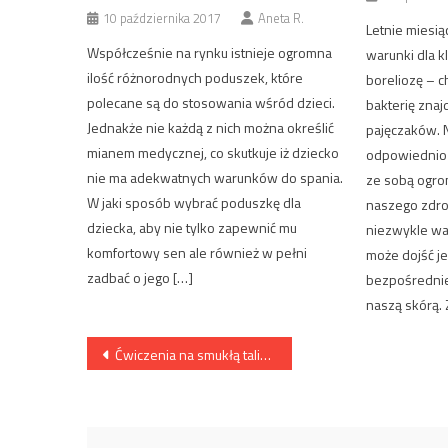
10 października 2017
Aneta R.
Letnie miesią
Współcześnie na rynku istnieje ogromna
warunki dla k
ilość różnorodnych poduszek, które
boreliozę –
polecane są do stosowania wśród dzieci.
bakterię znajd
Jednakże nie każdą z nich można określić
pajęczaków. 
mianem medycznej, co skutkuje iż dziecko
odpowiednio 
nie ma adekwatnych warunków do spania.
ze sobą ogro
W jaki sposób wybrać poduszkę dla
naszego zdrow
dziecka, aby nie tylko zapewnić mu
niezwykle wa
komfortowy sen ale również w pełni
może dojść j
zadbać o jego […]
bezpośrednie
naszą skórą. 
Nawigacja
Ćwiczenia na smukłą talię i szczupłe biodra
wpisu